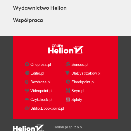
Wydawnictwo Helion
Współpraca
Onepress.pl
Sensus.pl
Editio.pl
DlaBystrzakow.pl
Bezdroza.pl
Ebookpoint.pl
Videopoint.pl
Beya.pl
Czytalisek.pl
Sploty
Biblio.Ebookpoint.pl
Helion.pl sp. z o.o.