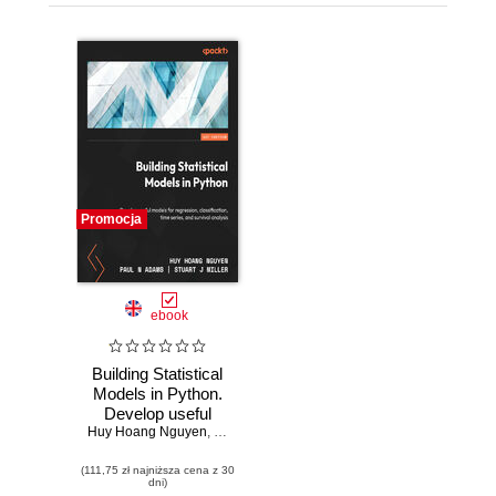
Promocja
ebook
Building Statistical
Models in Python.
Develop useful
Huy Hoang Nguyen
models for
,
Paul N Adams
,
Stuart J Miller
regression,
(111,75 zł najniższa cena z 30
classification, time
dni)
series, and