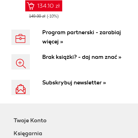
survival analysis
134.10 zł
149.00 zł
(-10%)
Program partnerski - zarabiaj
więcej »
Brak książki? - daj nam znać »
Subskrybuj newsletter »
Twoje Konto
Księgarnia