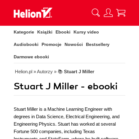
Kategorie
Książki
Ebooki
Kursy video
Audiobooki
Promocje
Nowości
Bestsellery
Darmowe ebooki
Helion.pl
» Autorzy
» 📚
Stuart J Miller
Stuart J Miller - ebooki
Stuart Miller is a Machine Learning Engineer with
degrees in Data Science, Electrical Engineering, and
Engineering Physics. Stuart has worked at several
Fortune 500 companies, including Texas
Instruments and StateFarm, where he built software