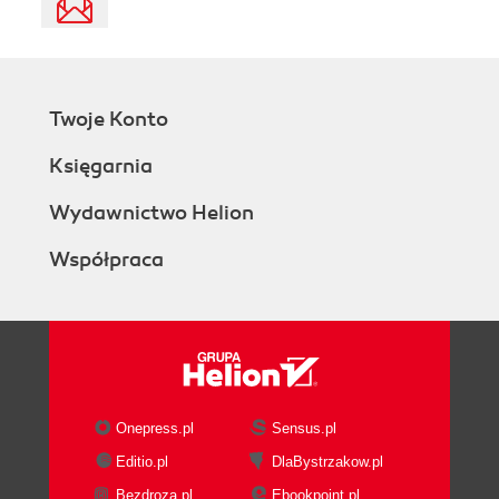
Twoje Konto
Księgarnia
Wydawnictwo Helion
Współpraca
Onepress.pl
Sensus.pl
Editio.pl
DlaBystrzakow.pl
Bezdroza.pl
Ebookpoint.pl