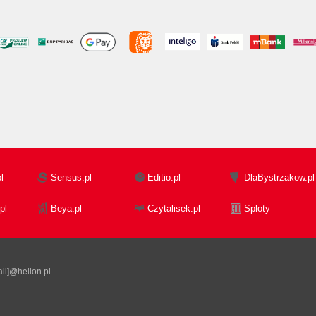
l
Sensus.pl
Editio.pl
DlaBystrzakow.pl
pl
Beya.pl
Czytalisek.pl
Sploty
il]@helion.pl