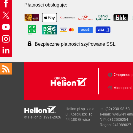
Płatności obsługuje:
Bezpieczne płatności szyfrowane SSL
Onepress.p
Videopoint.
Helion.pl sp. z o.o.
tel. (32) 230-98-63
ul. Kościuszki 1c
e-mail:
[wyświetl ema
© Helion.pl 1991-2026
44-100 Gliwice
NIP: 6312636254
Regon: 241989027