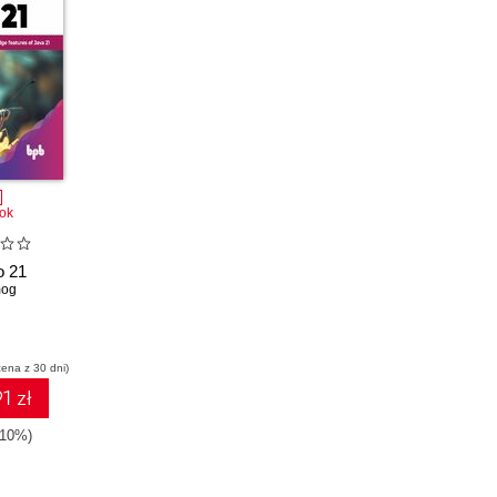
ok
o 21
mog
cena z 30 dni)
1 zł
-10%)