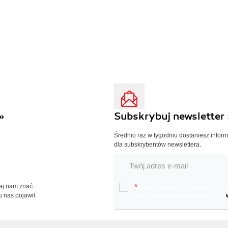
»
Subskrybuj newsletter 
Średnio raz w tygodniu dostaniesz infor
dla subskrybentów newslettera.
Daj nam znać.
*
Chcę otrzymywać na podany e-ma
u nas pojawił.
oraz nowościach wydawniczych.