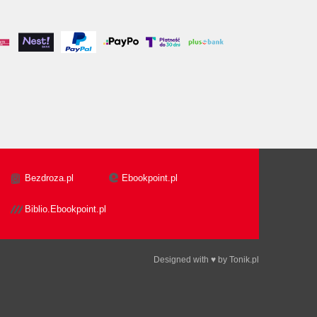
Bezdroza.pl
Ebookpoint.pl
Biblio.Ebookpoint.pl
Designed with ♥ by
Tonik.pl