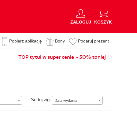
ZALOGUJ
KOSZYK
Pobierz aplikację
Bony
Podaruj prezent
TOP tytuł w super cenie » 50% taniej
Data wydania
Sortuj wg:
Data wydania