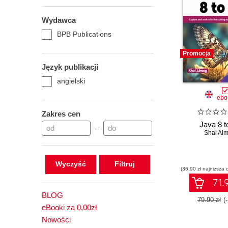
Wydawca
BPB Publications
Promocja
Język publikacji
angielski
ebo
Zakres cen
Java 8 t
–
Shai Al
Wyczyść
(36,90 zł najniższa 
71.9
BLOG
79.90 zł
(
eBooki za 0,00zł
Nowości