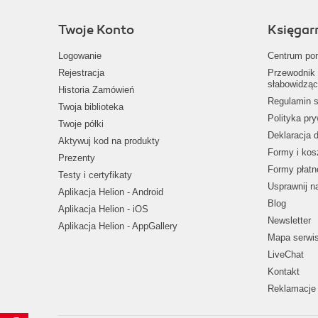
Twoje Konto
Księgar
Logowanie
Centrum po
Rejestracja
Przewodnik 
słabowidząc
Historia Zamówień
Regulamin s
Twoja biblioteka
Polityka pr
Twoje półki
Deklaracja 
Aktywuj kod na produkty
Formy i kos
Prezenty
Formy płatn
Testy i certyfikaty
Usprawnij 
Aplikacja Helion - Android
Blog
Aplikacja Helion - iOS
Newsletter
Aplikacja Helion - AppGallery
Mapa serwi
LiveChat
Kontakt
Reklamacje 