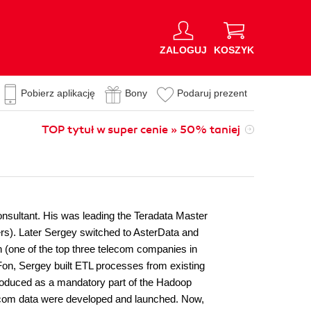
ZALOGUJ
KOSZYK
Pobierz aplikację
Bony
Podaruj prezent
TOP tytuł w super cenie » 50% taniej
onsultant. His was leading the Teradata Master
s). Later Sergey switched to AsterData and
(one of the top three telecom companies in
Fon, Sergey built ETL processes from existing
oduced as a mandatory part of the Hadoop
ecom data were developed and launched. Now,