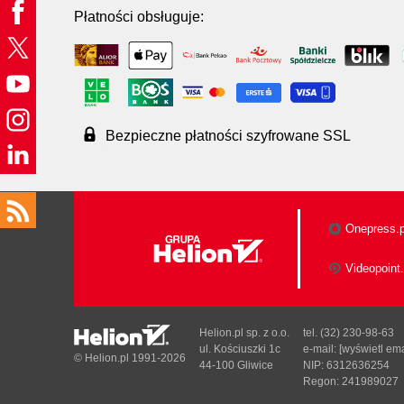
Płatności obsługuje:
Bezpieczne płatności szyfrowane SSL
Onepress.p
Videopoint.
Helion.pl sp. z o.o.
tel. (32) 230-98-63
ul. Kościuszki 1c
e-mail:
[wyświetl ema
© Helion.pl 1991-2026
44-100 Gliwice
NIP: 6312636254
Regon: 241989027