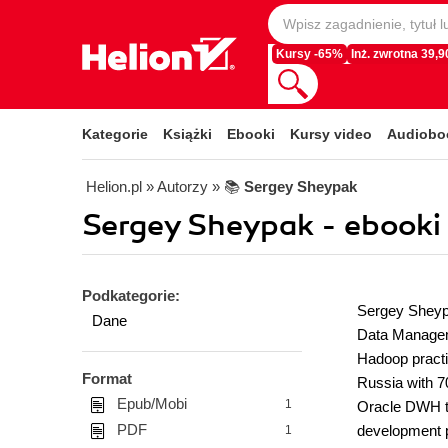
Kursy -65%
Inż. zwrotna 39,90
Kategorie
Książki
Ebooki
Kursy video
Audiobo
Helion.pl
» Autorzy
» 📚
Sergey Sheypak
Sergey Sheypak - ebooki
Podkategorie:
Sergey Sheypa
Dane
Data Manageme
Hadoop practi
Format
Russia with 7
Epub/Mobi
1
Oracle DWH to
PDF
development p
1