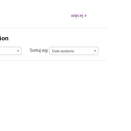
więcej »
ion
Data wydania
Sortuj wg:
Data wydania