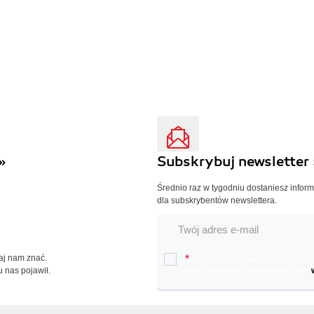
»
Subskrybuj newsletter 
Średnio raz w tygodniu dostaniesz infor
dla subskrybentów newslettera.
Daj nam znać.
*
Chcę otrzymywać na podany e-ma
u nas pojawił.
oraz nowościach wydawniczych.