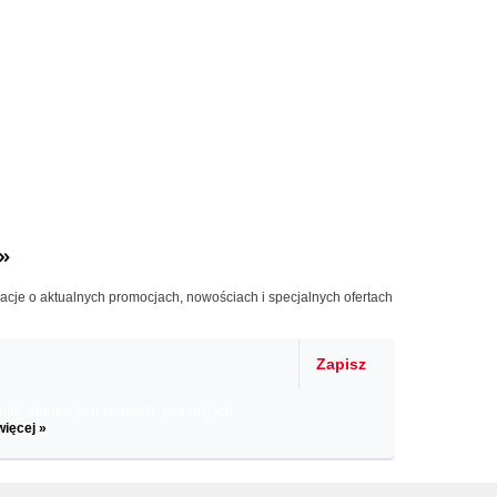
»
macje o aktualnych promocjach, nowościach i specjalnych ofertach
Zapisz
il informacje o zniżkach, promocjach
więcej »