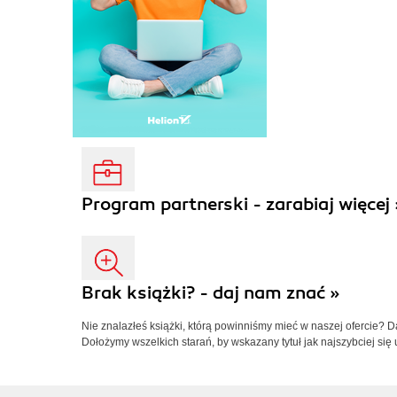
Program partnerski - zarabiaj więcej 
Brak książki? - daj nam znać »
Nie znalazłeś książki, którą powinniśmy mieć w naszej ofercie? 
Dołożymy wszelkich starań, by wskazany tytuł jak najszybciej się 