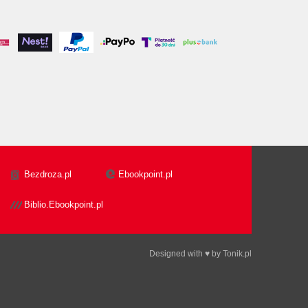
Bezdroza.pl
Ebookpoint.pl
Biblio.Ebookpoint.pl
Designed with ♥ by
Tonik.pl