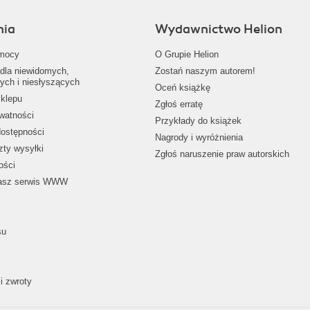
nia
Wydawnictwo Helion
mocy
O Grupie Helion
dla niewidomych,
Zostań naszym autorem!
ych i niesłyszących
Oceń książkę
klepu
Zgłoś erratę
ywatności
Przykłady do książek
dostępności
Nagrody i wyróżnienia
zty wysyłki
Zgłoś naruszenie praw autorskich
ości
nasz serwis WWW
su
i zwroty