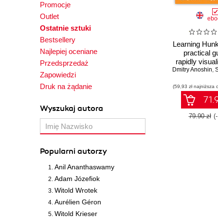
Promocje
Outlet
ebo
Ostatnie sztuki
Bestsellery
Learning Hunk
Najlepiej oceniane
practical g
rapidly visual
Przedsprzedaż
Dmitry Anoshin
analyzing yo
,
S
Zapowiedzi
data usin
Druk na żądanie
(59,93 zł najniższa 
71.9
Wyszukaj autora
79.90 zł
(
Popularni autorzy
Anil Ananthaswamy
Adam Józefiok
Witold Wrotek
Aurélien Géron
Witold Krieser