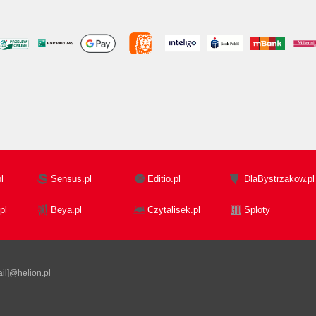
l
Sensus.pl
Editio.pl
DlaBystrzakow.pl
pl
Beya.pl
Czytalisek.pl
Sploty
il]@helion.pl