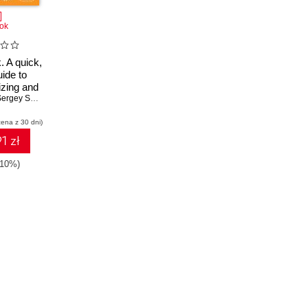
ok
. A quick,
uide to
izing and
ur Hadoop
ergey Sheypak
g Hunk
cena z 30 dni)
1 zł
-10%)