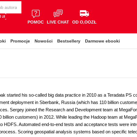
 zł
POMOC
LIVE CHAT
OD O,OOZŁ
oki
Promocje
Nowości
Bestsellery
Darmowe ebooki
k started his so-called big data practice in 2010 as a Teradata PS c
nt deployment in Sberbank, Russia (which has 110 billion customer
ces. Sergey joined the Research and Development team at MegaFon 
0 billion customers) in 2012. While leading the Hadoop team at Mega
 HDFS. Automated end-to-end tests and acceptance tests were intr
rocess. Scoring geospatial analysis systems based on specific tel