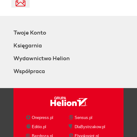
Twoje Konto
Księgarnia
Wydawnictwo Helion
Współpraca
Onepress.pl
Sensus.pl
Editio.pl
DlaBystrzakow.pl
Bezdroza.pl
Ebookpoint.pl