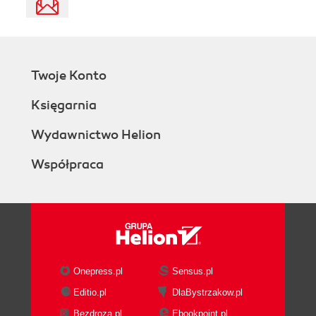
Twoje Konto
Księgarnia
Wydawnictwo Helion
Współpraca
Onepress.pl
Sensus.pl
Editio.pl
DlaBystrzakow.pl
Bezdroza.pl
Ebookpoint.pl