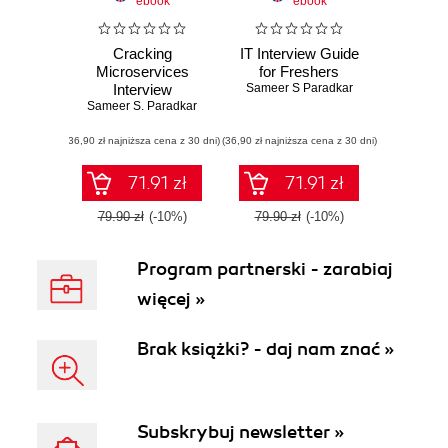
ebook
ebook
Cracking
IT Interview Guide
Microservices
for Freshers
Interview
Sameer S Paradkar
Sameer S. Paradkar
(36,90 zł najniższa cena z 30 dni)
(36,90 zł najniższa cena z 30 dni)
71.91 zł
71.91 zł
79.90 zł
(-10%)
79.90 zł
(-10%)
Program partnerski - zarabiaj
więcej »
Brak książki? - daj nam znać »
Subskrybuj newsletter »