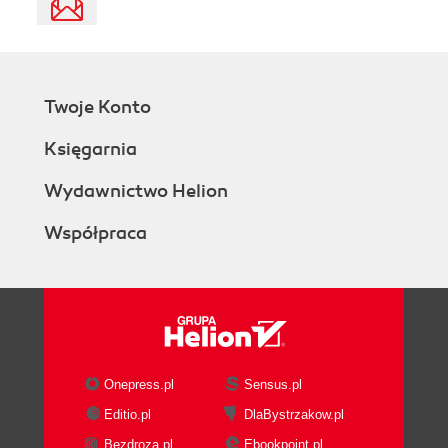
Twoje Konto
Księgarnia
Wydawnictwo Helion
Współpraca
Onepress.pl
Sensus.pl
Editio.pl
DlaBystrzakow.pl
Bezdroza.pl
Ebookpoint.pl