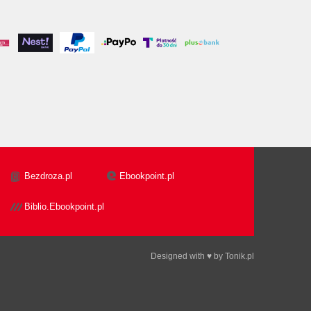
Bezdroza.pl
Ebookpoint.pl
Biblio.Ebookpoint.pl
Designed with ♥ by
Tonik.pl