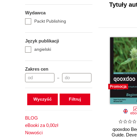
Tytuły au
Wydawca
Packt Publishing
Język publikacji
angielski
Zakres cen
–
Promocja
Wyczyść
ebo
BLOG
eBooki za 0,00zł
qooxdoo Beg
Nowości
Guide. Deve