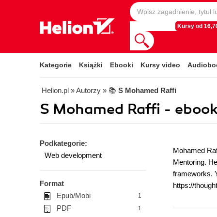
Kursy od 16,70
Kategorie
Książki
Ebooki
Kursy video
Audiobo
Helion.pl
» Autorzy
» 📚
S Mohamed Raffi
S Mohamed Raffi - ebook
Podkategorie:
Mohamed Raffi
Web development
Mentoring. He
frameworks. Yo
Format
https://thoug
Epub/Mobi
1
PDF
1