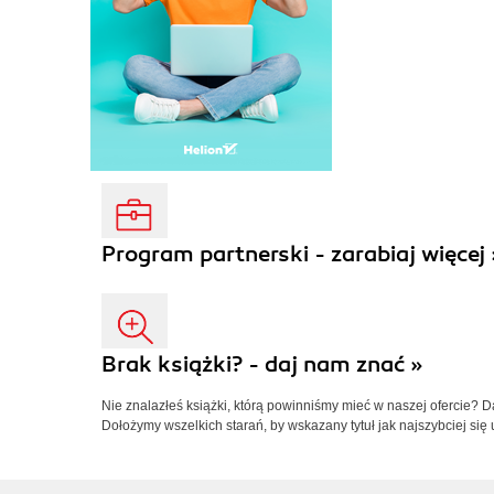
Program partnerski - zarabiaj więcej 
Brak książki? - daj nam znać »
Nie znalazłeś książki, którą powinniśmy mieć w naszej ofercie? 
Dołożymy wszelkich starań, by wskazany tytuł jak najszybciej się 