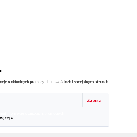
»
macje o aktualnych promocjach, nowościach i specjalnych ofertach
Zapisz
il informacje o zniżkach, promocjach
więcej »