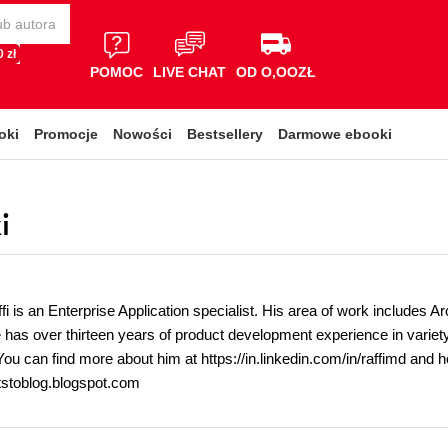
 zł
POMOC
LIVE CHAT
OD O,OOZŁ
oki
Promocje
Nowości
Bestsellery
Darmowe ebooki
i
 is an Enterprise Application specialist. His area of work includes A
 has over thirteen years of product development experience in variet
u can find more about him at https://in.linkedin.com/in/raffimd and h
htstoblog.blogspot.com