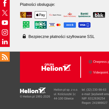
Płatności obsługuje:
Bezpieczne płatności szyfrowane SSL
Onepress.p
Videopoint.
Helion.pl sp. z o.o.
tel. (32) 230-98-63
ul. Kościuszki 1c
e-mail:
[wyświetl ema
© Helion.pl 1991-2026
44-100 Gliwice
NIP: 6312636254
Regon: 241989027