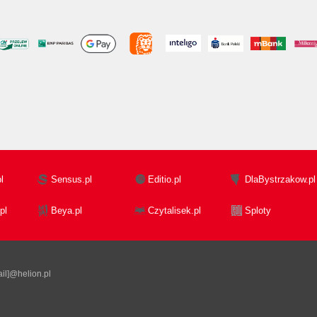
l
Sensus.pl
Editio.pl
DlaBystrzakow.pl
pl
Beya.pl
Czytalisek.pl
Sploty
il]@helion.pl