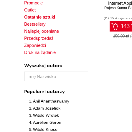
Promocje
Internet Appl
Rajesh Kumar B
(RIA) with Q
Outlet
Ostatnie sztuki
(119,25 zł najniższa 
Bestsellery
143.
Najlepiej oceniane
159.00 zł
Przedsprzedaż
Zapowiedzi
Druk na żądanie
Wyszukaj autora
Popularni autorzy
Anil Ananthaswamy
Adam Józefiok
Witold Wrotek
Aurélien Géron
Witold Krieser