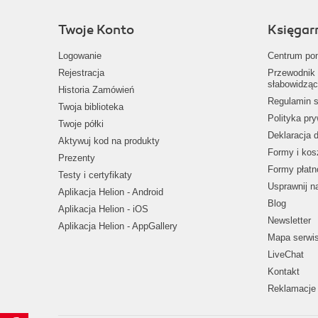
Twoje Konto
Księgar
Logowanie
Centrum po
Rejestracja
Przewodnik 
słabowidząc
Historia Zamówień
Regulamin s
Twoja biblioteka
Polityka pr
Twoje półki
Deklaracja 
Aktywuj kod na produkty
Formy i kos
Prezenty
Formy płatn
Testy i certyfikaty
Usprawnij 
Aplikacja Helion - Android
Blog
Aplikacja Helion - iOS
Newsletter
Aplikacja Helion - AppGallery
Mapa serwi
LiveChat
Kontakt
Reklamacje 