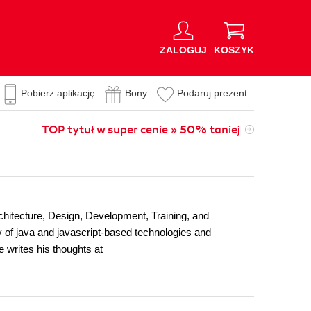
ZALOGUJ
KOSZYK
Pobierz aplikację
Bony
Podaruj prezent
TOP tytuł w super cenie » 50% taniej
rchitecture, Design, Development, Training, and
y of java and javascript-based technologies and
e writes his thoughts at