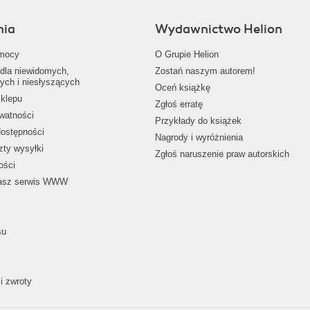
nia
Wydawnictwo Helion
mocy
O Grupie Helion
dla niewidomych,
Zostań naszym autorem!
ych i niesłyszących
Oceń książkę
klepu
Zgłoś erratę
ywatności
Przykłady do książek
dostępności
Nagrody i wyróżnienia
zty wysyłki
Zgłoś naruszenie praw autorskich
ości
nasz serwis WWW
su
i zwroty