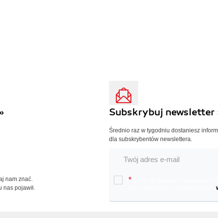
»
Subskrybuj newsletter 
Średnio raz w tygodniu dostaniesz infor
dla subskrybentów newslettera.
Daj nam znać.
*
Chcę otrzymywać na podany e-ma
u nas pojawił.
oraz nowościach wydawniczych.