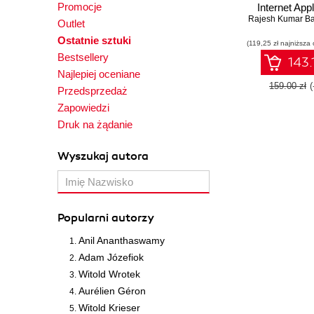
Promocje
Internet Appl
Rajesh Kumar B
(RIA) with Q
Outlet
Ostatnie sztuki
(119,25 zł najniższa 
Bestsellery
143.
Najlepiej oceniane
159.00 zł
Przedsprzedaż
Zapowiedzi
Druk na żądanie
Wyszukaj autora
Popularni autorzy
Anil Ananthaswamy
Adam Józefiok
Witold Wrotek
Aurélien Géron
Witold Krieser