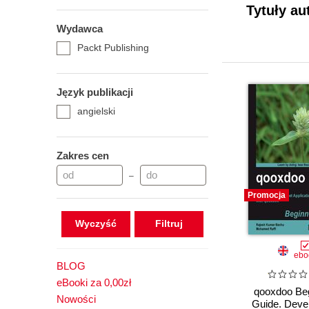
Tytuły au
Wydawca
Packt Publishing
Język publikacji
angielski
Zakres cen
–
Promocja
Wyczyść
ebo
BLOG
eBooki za 0,00zł
qooxdoo Beg
Nowości
Guide. Deve