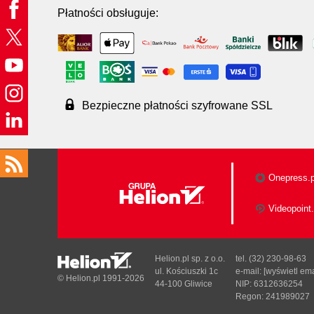
Płatności obsługuje:
Bezpieczne płatności szyfrowane SSL
Onepress.p
Videopoint.
Helion.pl sp. z o.o.
tel. (32) 230-98-63
ul. Kościuszki 1c
e-mail:
[wyświetl ema
© Helion.pl 1991-2026
44-100 Gliwice
NIP: 6312636254
Regon: 241989027