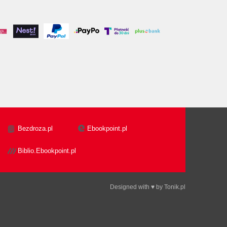
Bezdroza.pl
Ebookpoint.pl
Biblio.Ebookpoint.pl
Designed with ♥ by
Tonik.pl