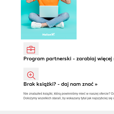
Program partnerski - zarabiaj więcej 
Brak książki? - daj nam znać »
Nie znalazłeś książki, którą powinniśmy mieć w naszej ofercie? 
Dołożymy wszelkich starań, by wskazany tytuł jak najszybciej się 