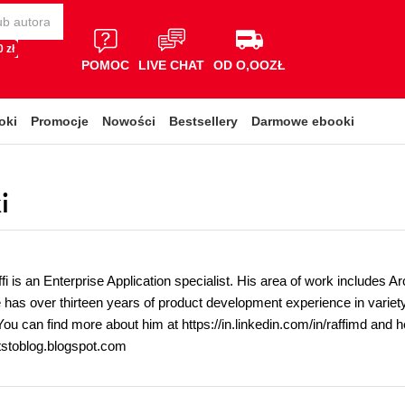
 zł
POMOC
LIVE CHAT
OD O,OOZŁ
oki
Promocje
Nowości
Bestsellery
Darmowe ebooki
i
 is an Enterprise Application specialist. His area of work includes A
 has over thirteen years of product development experience in variet
u can find more about him at https://in.linkedin.com/in/raffimd and h
htstoblog.blogspot.com