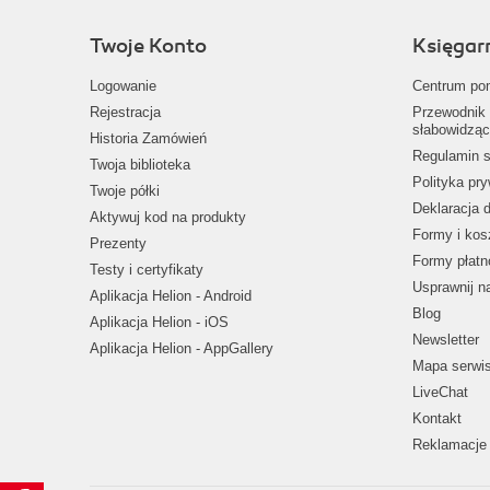
Twoje Konto
Księgar
Logowanie
Centrum po
Rejestracja
Przewodnik 
słabowidząc
Historia Zamówień
Regulamin s
Twoja biblioteka
Polityka pr
Twoje półki
Deklaracja 
Aktywuj kod na produkty
Formy i kos
Prezenty
Formy płatn
Testy i certyfikaty
Usprawnij 
Aplikacja Helion - Android
Blog
Aplikacja Helion - iOS
Newsletter
Aplikacja Helion - AppGallery
Mapa serwi
LiveChat
Kontakt
Reklamacje 