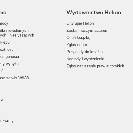
nia
Wydawnictwo Helion
mocy
O Grupie Helion
dla niewidomych,
Zostań naszym autorem!
ych i niesłyszących
Oceń książkę
klepu
Zgłoś erratę
ywatności
Przykłady do książek
dostępności
Nagrody i wyróżnienia
zty wysyłki
Zgłoś naruszenie praw autorskich
ości
nasz serwis WWW
su
i zwroty