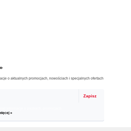
»
macje o aktualnych promocjach, nowościach i specjalnych ofertach
Zapisz
il informacje o zniżkach, promocjach
więcej »