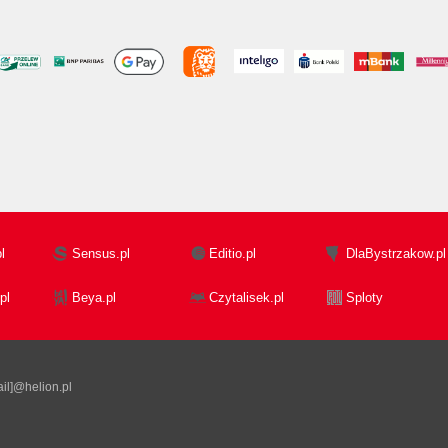
l
Sensus.pl
Editio.pl
DlaBystrzakow.pl
pl
Beya.pl
Czytalisek.pl
Sploty
il]@helion.pl