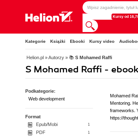
Kursy od 16,70
Kategorie
Książki
Ebooki
Kursy video
Audiobo
Helion.pl
» Autorzy
» 📚
S Mohamed Raffi
S Mohamed Raffi - ebook
Podkategorie:
Mohamed Raffi
Web development
Mentoring. He
frameworks. Yo
Format
https://thoug
Epub/Mobi
1
PDF
1