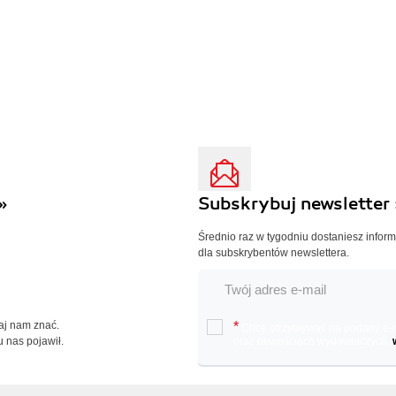
»
Subskrybuj newsletter 
Średnio raz w tygodniu dostaniesz infor
dla subskrybentów newslettera.
Daj nam znać.
*
Chcę otrzymywać na podany e-ma
u nas pojawił.
oraz nowościach wydawniczych.