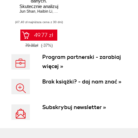
danych.
Skutecznie analizuj
Jun Shan
dane, wyciągaj
,
Haibin Li
,
Matt Goldwasser
,
Upom Malik
,
Benjamin Johnston
wartościowe
(47,40 zł najniższa cena z 30 dni)
wnioski i opanuj
zaawansowany
SQL na potrzeby
49.77 zł
praktycznych
zastosowań.
79.00zł
(-37%)
Wydanie IV
Program partnerski - zarabiaj
więcej »
Brak książki? - daj nam znać »
Subskrybuj newsletter »