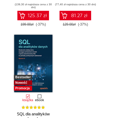
Koncepcje,
Wydanie II
(139,30 zł najniższa cena z 30
narzędzia i techniki
(77,40 zł najniższa cena z 30 dni)
dni)
umożliwiające
konstruowanie
125.37 zł
81.27 zł
inteligentnych
systemów
199.00zł
(-37%)
129.00zł
(-37%)
Bestseller
Nowość
Promocja
książka
ebook
SQL dla analityków