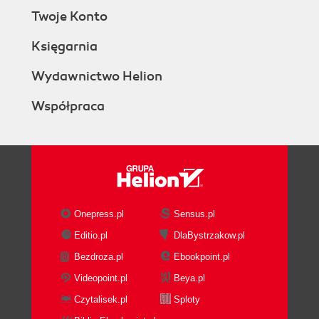
Twoje Konto
Księgarnia
Wydawnictwo Helion
Współpraca
Onepress.pl
Sensus.pl
Editio.pl
DlaBystrzakow.pl
Bezdroza.pl
Ebookpoint.pl
Videopoint.pl
Beya.pl
Czytalisek.pl
Sploty