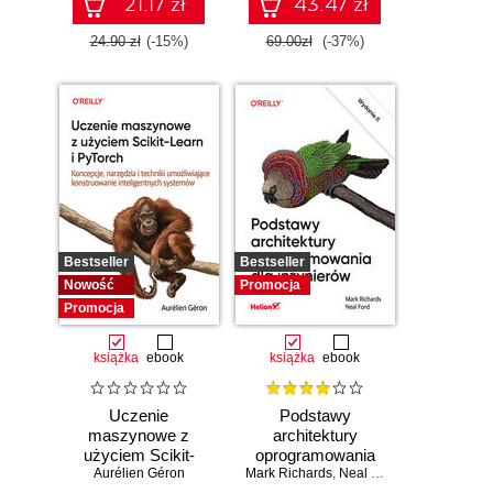
21.17 zł
43.47 zł
24.90 zł
(-15%)
69.00zł
(-37%)
Bestseller
Bestseller
Nowość
Promocja
Promocja
książka
ebook
książka
ebook
Uczenie
Podstawy
maszynowe z
architektury
użyciem Scikit-
oprogramowania
Learn i PyTorch.
Aurélien Géron
Mark Richards
dla inżynierów.
,
Neal Ford