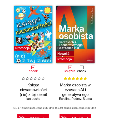
Promocja
Bestseller
Nowość
Promocja
ebook
książka
ebook
Księga
Marka osobista w
niesamowitości
czasach AI i
(nie) z tej ziemi!
generatywnego
Księga faktów
Ian Locke
Ewelina Podrez-Siama
wyszukiwania
prawdziwych, choć
(21,17 zł najniższa cena z 30 dni)
niezwykłych
(41,40 zł najniższa cena z 30 dni)