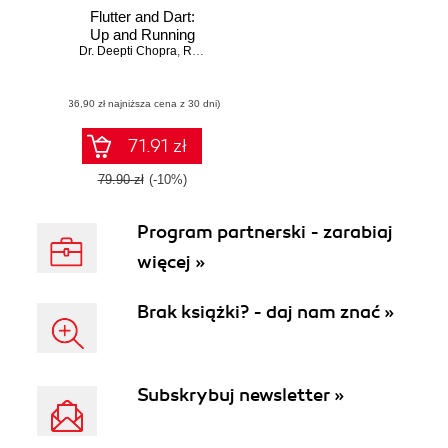
Flutter and Dart:
Up and Running
Dr. Deepti Chopra
,
Roopal Khurana
(36,90 zł najniższa cena z 30 dni)
71.91 zł
79.90 zł
(-10%)
Program partnerski - zarabiaj
więcej »
Brak książki? - daj nam znać »
Subskrybuj newsletter »