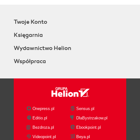
Twoje Konto
Księgarnia
Wydawnictwo Helion
Współpraca
Onepress.pl
Sensus.pl
Editio.pl
DlaBystrzakow.pl
Bezdroza.pl
Ebookpoint.pl
Videopoint.pl
Beya.pl