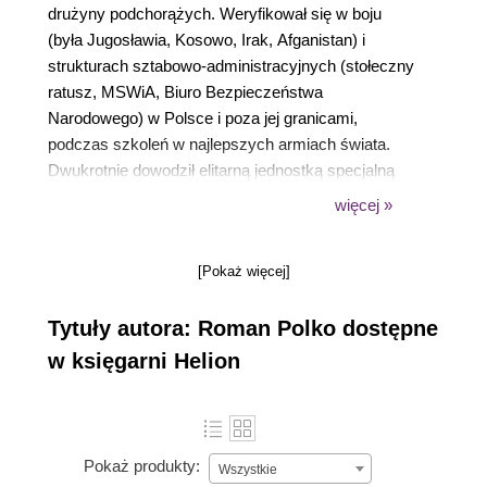
drużyny podchorążych. Weryfikował się w boju
(była Jugosławia, Kosowo, Irak, Afganistan) i
strukturach sztabowo-administracyjnych (stołeczny
ratusz, MSWiA, Biuro Bezpieczeństwa
Narodowego) w Polsce i poza jej granicami,
podczas szkoleń w najlepszych armiach świata.
Dwukrotnie dowodził elitarną jednostką specjalną
GROM. Z żołnierzami tej jednostki nie tylko
więcej »
zdobywał platformy wiertnicze na wodach Zatoki
Perskiej, ale również skoczył na spadochronie z
[Pokaż więcej]
wysokości 10 tysięcy metrów. Obronił rozprawę
doktorską na temat zarządzania i dowodzenia
Tytuły autora: Roman Polko dostępne
jednostkami specjalnymi. Członek Rady do spraw
Bezpieczeństwa i Obronności przy Prezydencie RP.
w księgarni Helion
Maratończyk, triathlonista, zawodnik Hokejowej
Reprezentacji Artystów Polskich.
Pokaż produkty:
Wszystkie