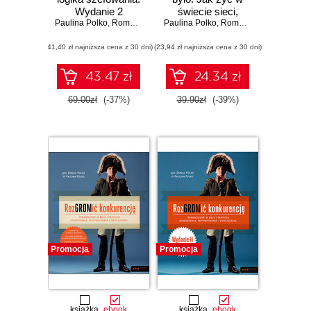
Wydanie 2
świecie sieci,
Paulina Polko
rozszerzone
,
Roman Polko
terrorystów i ciągłej
Paulina Polko
,
Roman Polko
niepewności
(41,40 zł najniższa cena z 30 dni)
(23,94 zł najniższa cena z 30 dni)
43.47 zł
24.34 zł
69.00zł
(-37%)
39.90zł
(-39%)
Promocja
Promocja
książka
ebook
książka
ebook