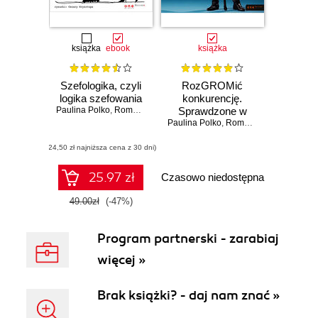
książka
ebook
książka
Szefologika, czyli
RozGROMić
logika szefowania
konkurencję.
Paulina Polko
,
Roman Polko
Sprawdzone w
Paulina Polko
boju strategie
,
Roman Polko
dowodzenia,
(24,50 zł najniższa cena z 30 dni)
motywowania i
zwyciężania.
Wydanie II
25.97 zł
Czasowo niedostępna
rozszerzone.
Książka z
49.00zł
(-47%)
autografem
Program partnerski - zarabiaj
więcej »
Brak książki? - daj nam znać »