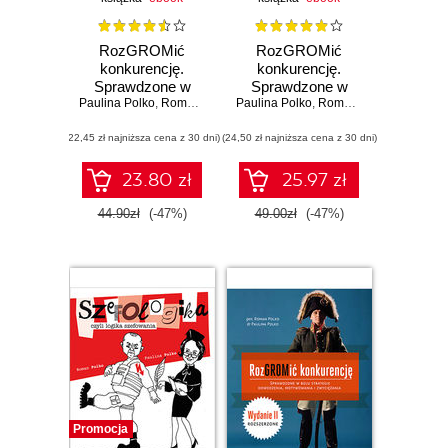
RozGROMić
RozGROMić
konkurencję.
konkurencję.
Sprawdzone w
Sprawdzone w
Paulina Polko
boju strategie
,
Roman Polko
Paulina Polko
boju strategie
,
Roman Polko
dowodzenia,
dowodzenia,
(22,45 zł najniższa cena z 30 dni)
motywowania i
(24,50 zł najniższa cena z 30 dni)
motywowania i
zwyciężania
zwyciężania.
Wydanie II
23.80 zł
25.97 zł
rozszerzone
44.90zł
(-47%)
49.00zł
(-47%)
Promocja