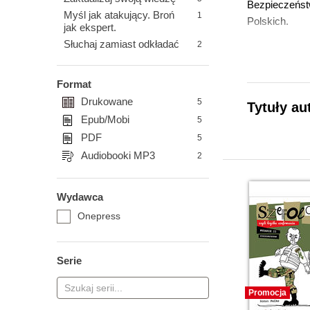
Bezpieczeństw
Myśl jak atakujący. Broń
1
Polskich.
jak ekspert.
Słuchaj zamiast odkładać
2
Format
Drukowane
5
Tytuły au
Epub/Mobi
5
PDF
5
Audiobooki MP3
2
Wydawca
Onepress
Serie
Promocja