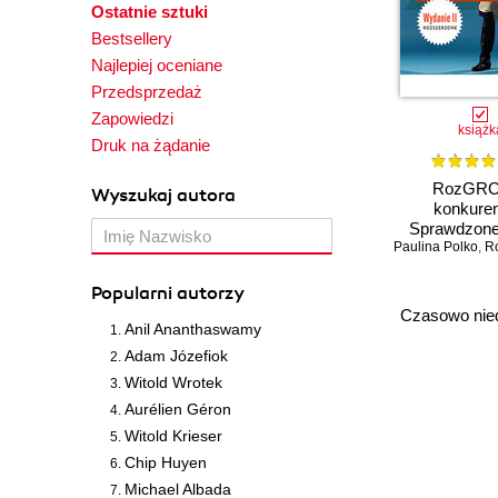
Ostatnie sztuki
Bestsellery
Najlepiej oceniane
Przedsprzedaż
Zapowiedzi
książk
Druk na żądanie
RozGRO
Wyszukaj autora
konkuren
Sprawdzone
Paulina Polko
strategie do
,
R
motywowa
zwyciężania.
Popularni autorzy
II rozszerzon
Czasowo nie
z autogr
Anil Ananthaswamy
Adam Józefiok
Witold Wrotek
Aurélien Géron
Witold Krieser
Chip Huyen
Michael Albada