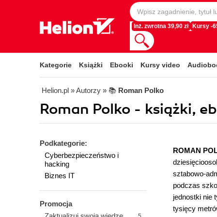
Inż. zwrotna 39,90 zł
Kursy -
Kategorie
Książki
Ebooki
Kursy video
Audiobo
Helion.pl
» Autorzy
» 📚
Roman Polko
Roman Polko - książki, e
Podkategorie:
ROMAN PO
Cyberbezpieczeństwo i
dziesięciooso
hacking
sztabowo-admi
Biznes IT
podczas szkol
jednostki nie
Promocja
tysięcy metró
Zaktualizuj swoją wiedzę
5