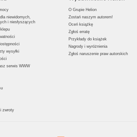
mocy
O Grupie Helion
dla niewidomych,
Zostań naszym autorem!
ych i niesłyszących
Oceń książkę
klepu
Zgłoś erratę
ywatności
Przykłady do książek
dostępności
Nagrody i wyróżnienia
zty wysyłki
Zgłoś naruszenie praw autorskich
ości
nasz serwis WWW
su
i zwroty