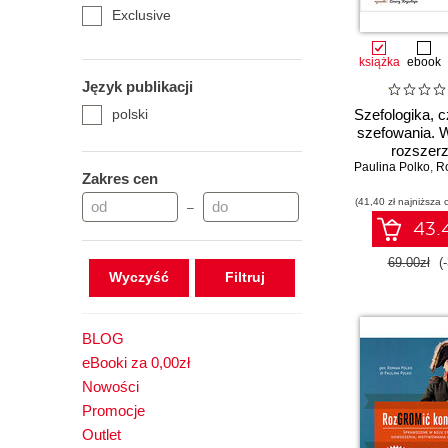
Exclusive
książka
ebook
Język publikacji
polski
Szefologika, cz
szefowania. 
rozszer
Paulina Polko
,
R
Zakres cen
(41,40 zł najniższa 
–
43.4
69.00zł
(
Wyczyść
BLOG
eBooki za 0,00zł
Nowości
Promocje
Outlet