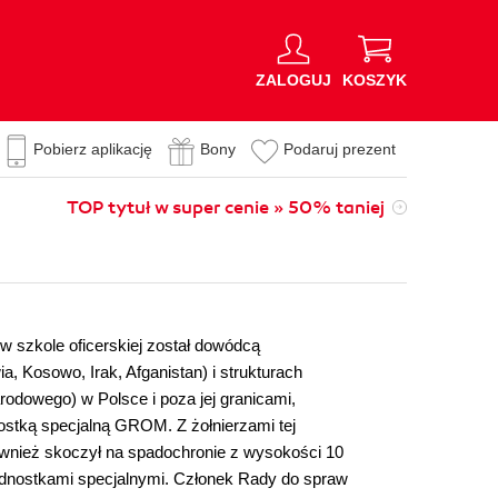
ZALOGUJ
KOSZYK
Pobierz aplikację
Bony
Podaruj prezent
TOP tytuł w super cenie » 50% taniej
y w szkole oficerskiej został dowódcą
, Kosowo, Irak, Afganistan) i strukturach
odowego) w Polsce i poza jej granicami,
ostką specjalną GROM. Z żołnierzami tej
 również skoczył na spadochronie z wysokości 10
jednostkami specjalnymi. Członek Rady do spraw