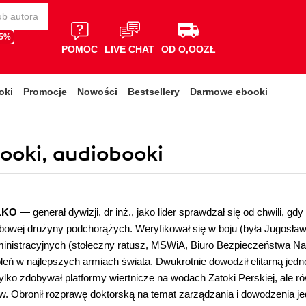
65%
POMOC
LIVE CHAT
OD O,OOZŁ
oki
Promocje
Nowości
Bestsellery
Darmowe ebooki
booki, audiobooki
LKO
— generał dywizji, dr inż., jako lider sprawdzał się od chwili, gd
bowej drużyny podchorążych. Weryfikował się w boju (była Jugosławia
nistracyjnych (stołeczny ratusz, MSWiA, Biuro Bezpieczeństwa Nar
eń w najlepszych armiach świata. Dwukrotnie dowodził elitarną jedn
 tylko zdobywał platformy wiertnicze na wodach Zatoki Perskiej, ale
w. Obronił rozprawę doktorską na temat zarządzania i dowodzenia 