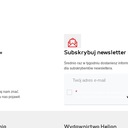
»
Subskrybuj newsletter 
Średnio raz w tygodniu dostaniesz infor
dla subskrybentów newslettera.
Daj nam znać.
*
Chcę otrzymywać na podany e-ma
u nas pojawił.
oraz nowościach wydawniczych.
nia
Wydawnictwo Helion