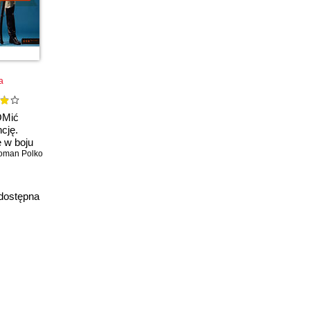
a
Mić
cję.
 w boju
wodzenia,
oman Polko
nia i
 Wydanie
e. Książka
dostępna
afem