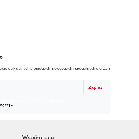
»
macje o aktualnych promocjach, nowościach i specjalnych ofertach
Zapisz
il informacje o zniżkach, promocjach
więcej »
Współpraca