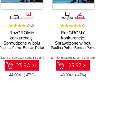
książka
ebook
książka
ebook
RozGROMić
RozGROMić
konkurencję.
konkurencję.
Sprawdzone w boju
Sprawdzone w boju
Paulina Polko
strategie dowodzenia,
,
Roman Polko
Paulina Polko
strategie dowodzenia,
,
Roman Polko
motywowania i
motywowania i
(22,45 zł najniższa cena z 30 dni)
zwyciężania
(24,50 zł najniższa cena z 30 dni)
zwyciężania. Wydanie
II rozszerzone
23.80 zł
25.97 zł
44.90zł
(-47%)
49.00zł
(-47%)