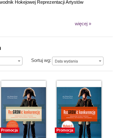
awodnik Hokejowej Reprezentacji Artystów
więcej »
n
Data wydania
Sortuj wg:
Data wydania
Promocja
Promocja