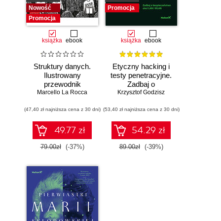
Nowość
Promocja
Promocja
książka
ebook
książka
ebook
Struktury danych.
Etyczny hacking i
Ilustrowany
testy penetracyjne.
przewodnik
Zadbaj o
Marcello La Rocca
bezpieczeństwo
Krzysztof Godzisz
sieci LAN i WLAN
(47,40 zł najniższa cena z 30 dni)
(53,40 zł najniższa cena z 30 dni)
49.77 zł
54.29 zł
79.00zł
(-37%)
89.00zł
(-39%)