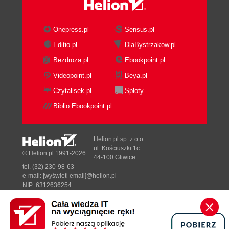
Onepress.pl
Sensus.pl
Editio.pl
DlaBystrzakow.pl
Bezdroza.pl
Ebookpoint.pl
Videopoint.pl
Beya.pl
Czytalisek.pl
Sploty
Biblio.Ebookpoint.pl
Helion.pl sp. z o.o.
ul. Kościuszki 1c
© Helion.pl 1991-2026
44-100 Gliwice
tel. (32) 230-98-63
e-mail:
[wyświetl email]@helion.pl
NIP: 6312636254
Regon: 241989027
Designed with ♥ by
Tonik.pl