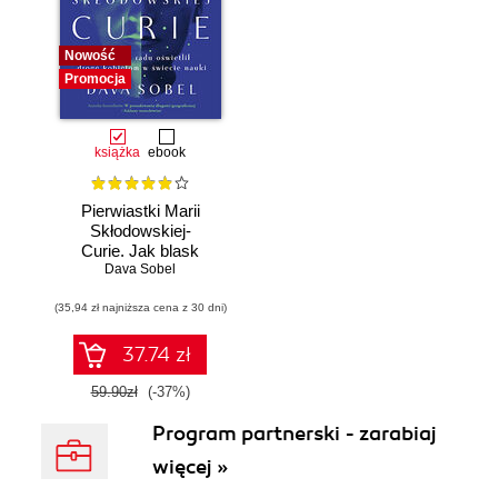
Nowość
Promocja
książka
ebook
Pierwiastki Marii
Skłodowskiej-
Curie. Jak blask
radu oświetlił drogę
Dava Sobel
kobietom w
(35,94 zł najniższa cena z 30 dni)
świecie nauki
37.74 zł
59.90zł
(-37%)
Program partnerski - zarabiaj
więcej »