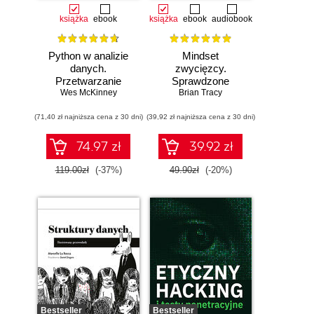
książka
ebook
książka
ebook
audiobook
Python w analizie
Mindset
danych.
zwycięzcy.
Przetwarzanie
Sprawdzone
danych za pomocą
Wes McKinney
strategie na drodze
Brian Tracy
pakietów pandas i
do sukcesu
(71,40 zł najniższa cena z 30 dni)
NumPy oraz
(39,92 zł najniższa cena z 30 dni)
środowiska
Jupyter. Wydanie
74.97 zł
39.92 zł
III
119.00zł
(-37%)
49.90zł
(-20%)
Bestseller
Bestseller