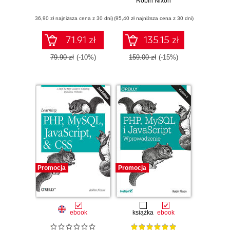
HTML5. A Step-by-
Robin Nixon
Step Guide to
(36,90 zł najniższa cena z 30 dni)
(95,40 zł najniższa cena z 30 dni)
Creating Dynamic
Websites. 3rd
Edition
71.91 zł
135.15 zł
79.90 zł
(-10%)
159.00 zł
(-15%)
Promocja
Promocja
ebook
książka
ebook