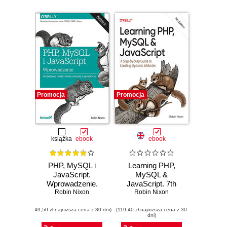
Promocja
Promocja
książka
ebook
ebook
PHP, MySQL i
Learning PHP,
JavaScript.
MySQL &
Wprowadzenie.
JavaScript. 7th
Wydanie IV
Robin Nixon
Robin Nixon
Edition
(49,50 zł najniższa cena z 30 dni)
(119,40 zł najniższa cena z 30
dni)