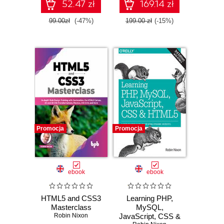
52.47 zł
169.14 zł
99.00zł
(-47%)
199.00 zł
(-15%)
Promocja
Promocja
ebook
ebook
HTML5 and CSS3
Learning PHP,
Masterclass
MySQL,
Robin Nixon
JavaScript, CSS &