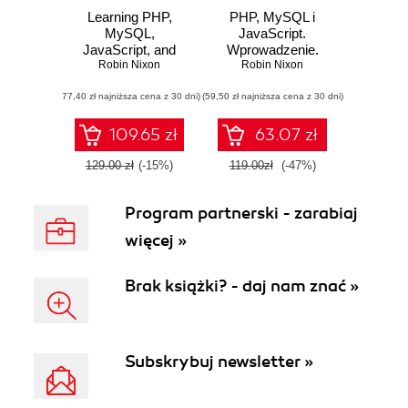
Learning PHP,
PHP, MySQL i
MySQL,
JavaScript.
JavaScript, and
Wprowadzenie.
CSS. A Step-by-
Robin Nixon
Wydanie V
Robin Nixon
Step Guide to
(77,40 zł najniższa cena z 30 dni)
Creating Dynamic
(59,50 zł najniższa cena z 30 dni)
Websites. 2nd
Edition
109.65 zł
63.07 zł
129.00 zł
(-15%)
119.00zł
(-47%)
Program partnerski - zarabiaj
więcej »
Brak książki? - daj nam znać »
Subskrybuj newsletter »