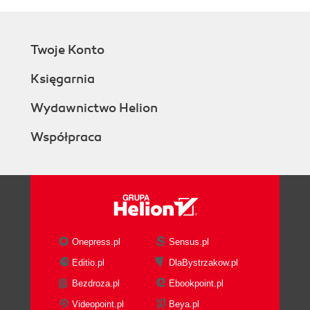
Twoje Konto
Księgarnia
Wydawnictwo Helion
Współpraca
Onepress.pl
Sensus.pl
Editio.pl
DlaBystrzakow.pl
Bezdroza.pl
Ebookpoint.pl
Videopoint.pl
Beya.pl