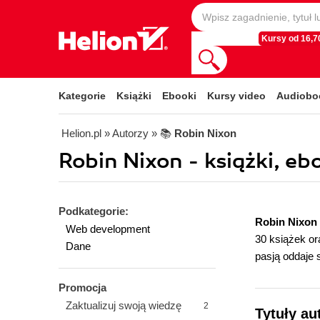
Kursy od 16,70
Kategorie
Książki
Ebooki
Kursy video
Audiobo
Helion.pl
» Autorzy
» 📚
Robin Nixon
Robin Nixon - książki, eb
Podkategorie:
Robin Nixon
Web development
30 książek or
Dane
pasją oddaje s
Promocja
Zaktualizuj swoją wiedzę
2
Tytuły au