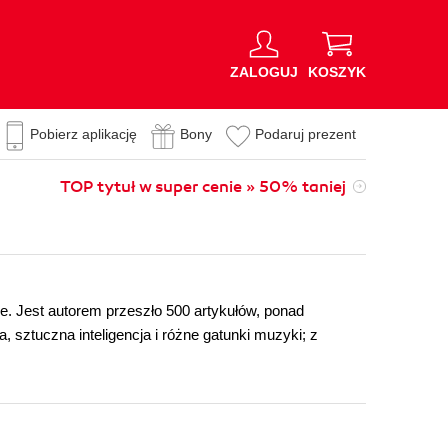
ZALOGUJ
KOSZYK
Pobierz aplikację
Bony
Podaruj prezent
TOP tytuł w super cenie » 50% taniej
je. Jest autorem przeszło 500 artykułów, ponad
 sztuczna inteligencja i różne gatunki muzyki; z