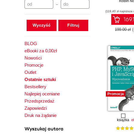
Robin Ni
–
(119,40 zł najniższa 
169.
Wyczyść
199.00 zł
BLOG
eBooki za 0,00zł
Nowości
Promocje
Outlet
Ostatnie sztuki
Bestsellery
Najlepiej oceniane
Promocja
Przedsprzedaż
Zapowiedzi
Druk na żądanie
książka
e
Wyszukaj autora