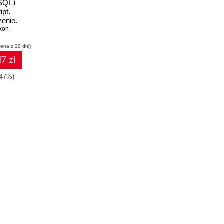
QL i
ipt.
enie.
 IV
xon
cena z 30 dni)
7 zł
-47%)