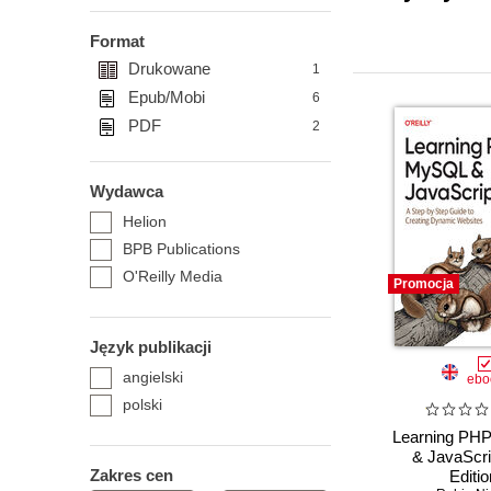
Format
Drukowane
1
Epub/Mobi
6
PDF
2
Wydawca
Helion
BPB Publications
O'Reilly Media
Promocja
Język publikacji
angielski
ebo
polski
Learning PH
& JavaScri
Zakres cen
Editio