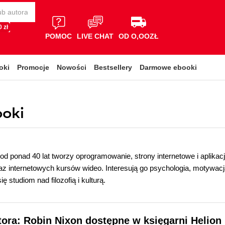
 zł
POMOC
LIVE CHAT
OD O,OOZŁ
oki
Promocje
Nowości
Bestsellery
Darmowe ebooki
ooki
od ponad 40 lat tworzy oprogramowanie, strony internetowe i aplikac
az internetowych kursów wideo. Interesują go psychologia, motywacja,
ię studiom nad filozofią i kulturą.
tora: Robin Nixon dostępne w księgarni Helion