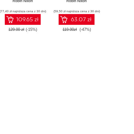
Creating Dynamic
Robin Nixon
Wydanie V
Robin Nixon
Websites. 2nd Edition
(77,40 zł najniższa cena z 30 dni)
(59,50 zł najniższa cena z 30 dni)
109.65 zł
63.07 zł
129.00 zł
(-15%)
119.00zł
(-47%)