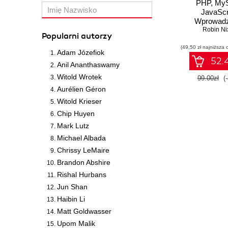
PHP, MyS
JavaScr
Wprowadz
Wydanie
Robin Ni
Popularni autorzy
(49,50 zł najniższa 
Adam Józefiok
52.4
Anil Ananthaswamy
Witold Wrotek
99.00zł
(
Aurélien Géron
Witold Krieser
Chip Huyen
Mark Lutz
Michael Albada
Chrissy LeMaire
Brandon Abshire
Rishal Hurbans
Jun Shan
Haibin Li
Matt Goldwasser
Upom Malik