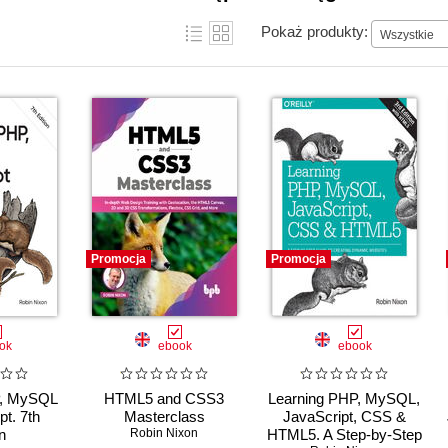
Pokaż produkty:
Wszystkie
Promocja
Promocja
ok
ebook
ebook
P, MySQL
HTML5 and CSS3
Learning PHP, MySQL,
pt. 7th
Masterclass
JavaScript, CSS &
n
Robin Nixon
HTML5. A Step-by-Step