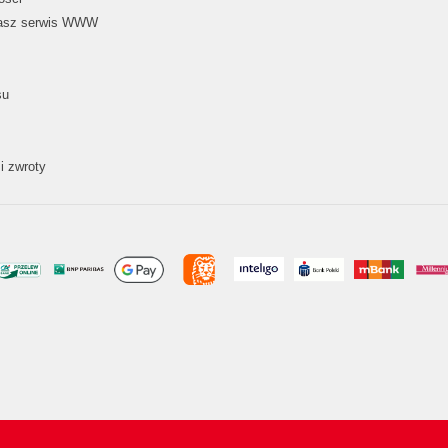
nasz serwis WWW
su
i zwroty