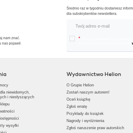
Średnio raz w tygodniu dostaniesz infor
dla subskrybentów newslettera.
Daj nam znać.
*
Chcę otrzymywać na podany e-ma
u nas pojawił.
oraz nowościach wydawniczych.
nia
Wydawnictwo Helion
mocy
O Grupie Helion
dla niewidomych,
Zostań naszym autorem!
ych i niesłyszących
Oceń książkę
klepu
Zgłoś erratę
ywatności
Przykłady do książek
dostępności
Nagrody i wyróżnienia
zty wysyłki
Zgłoś naruszenie praw autorskich
ości