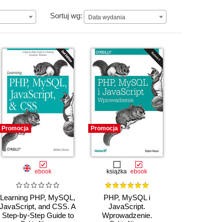
Data wydania
Sortuj wg:
Data wydania
Promocja
Promocja
ebook
książka
ebook
Learning PHP, MySQL,
PHP, MySQL i
JavaScript, and CSS. A
JavaScript.
Step-by-Step Guide to
Wprowadzenie.