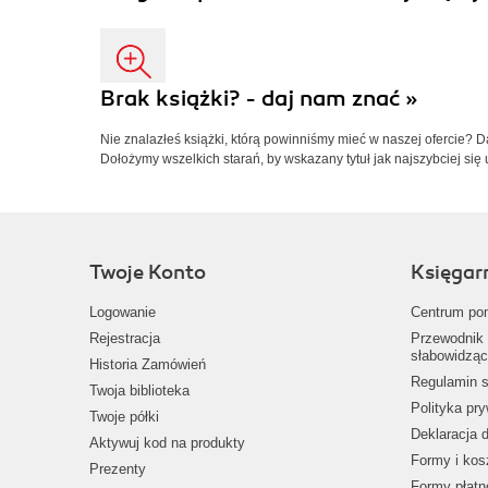
Brak książki? - daj nam znać »
Nie znalazłeś książki, którą powinniśmy mieć w naszej ofercie? 
Dołożymy wszelkich starań, by wskazany tytuł jak najszybciej się 
Twoje Konto
Księgar
Logowanie
Centrum po
Rejestracja
Przewodnik 
słabowidząc
Historia Zamówień
Regulamin s
Twoja biblioteka
Polityka pr
Twoje półki
Deklaracja 
Aktywuj kod na produkty
Formy i kos
Prezenty
Formy płatn