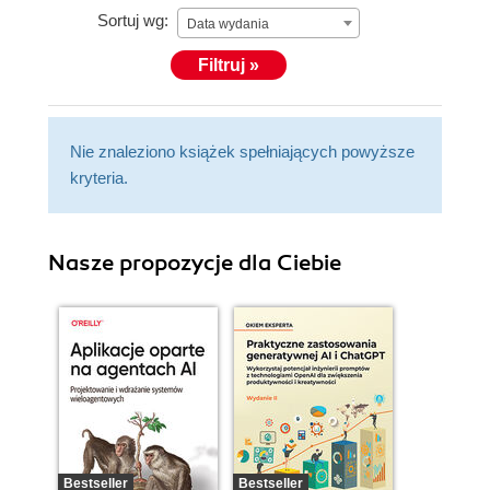
Sortuj wg:
learn Silverlight in a defined space and on a smaller
Data wydania
scale. He currently has several apps in the
Filtruj »
marketplace and has plans for many more (if he
ever gets this book done).
Nie znaleziono książek spełniających powyższe
kryteria.
Nasze propozycje dla Ciebie
Bestseller
Bestseller