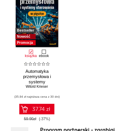
Bestseller
Nowość
Promocja
książka
ebook
Automatyka
przemysłowa i
systemy
sterowania w
Witold Krieser
pigułce
(35,94 zł najniższa cena z 30 dni)
37.74 zł
59.90zł
(-37%)
Program partnerski - zarabiaj