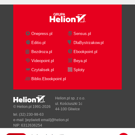
Onepress.pl
Sensus.pl
Editio.pl
DlaBystrzakow.pl
Bezdroza.pl
Ebookpoint.pl
Videopoint.pl
Beya.pl
Czytalisek.pl
Sploty
Biblio.Ebookpoint.pl
Helion.pl sp. z o.o.
ul. Kościuszki 1c
© Helion.pl 1991-2026
44-100 Gliwice
tel. (32) 230-98-63
e-mail:
[wyświetl email]@helion.pl
NIP: 6312636254
Regon: 241989027