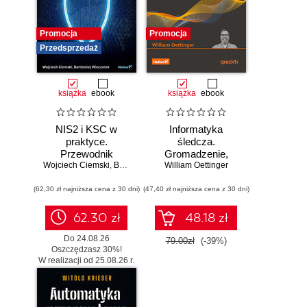
Promocja
Promocja
Przedsprzedaż
książka
ebook
książka
ebook
NIS2 i KSC w
Informatyka
praktyce.
śledcza.
Przewodnik
Gromadzenie,
Wojciech Ciemski
wdrożeniowy dla
,
Bartłomiej Wieczorek
William Oettinger
analiza i
organizacji
zabezpieczanie
(62,30 zł najniższa cena z 30 dni)
(47,40 zł najniższa cena z 30 dni)
dowodów
elektronicznych dla
początkujących.
62.30 zł
48.18 zł
Wydanie II
Do 24.08.26
79.00zł
(-39%)
Oszczędzasz 30%!
W realizacji od 25.08.26 r.