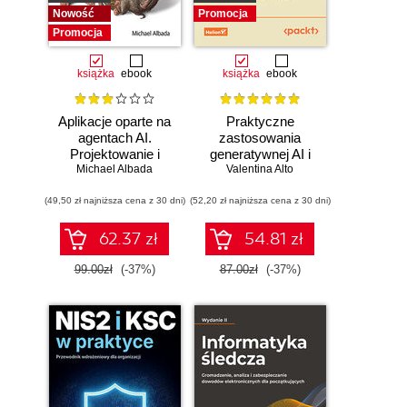
Nowość
Promocja
Promocja
książka
ebook
książka
ebook
Aplikacje oparte na
Praktyczne
agentach AI.
zastosowania
Projektowanie i
generatywnej AI i
Michael Albada
wdrażanie
Valentina Alto
ChatGPT.
systemów
Wykorzystaj
(49,50 zł najniższa cena z 30 dni)
wieloagentowych
(52,20 zł najniższa cena z 30 dni)
potencjał inżynierii
promptów z
technologiami
62.37 zł
54.81 zł
OpenAI dla
zwiększenia
99.00zł
(-37%)
87.00zł
(-37%)
produktywności i
kreatywności.
Wydanie II