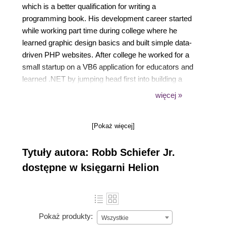
which is a better qualification for writing a
programming book. His development career started
while working part time during college where he
learned graphic design basics and built simple data-
driven PHP websites. After college he worked for a
small startup on a VB6 application for educators and
learned .NET by jumping head first into building a
complimentary ASP.NET site. Since then he has
więcej »
worked as a .NET developer for a market leading,
privately held corporation with a global presence.
[Pokaż więcej]
This enterprise environment has provided many
unique challenges and learning opportunities. He
Tytuły autora: Robb Schiefer Jr.
currently leads a development team in the
companys latest development efforts, mentors
dostępne w księgarni Helion
many developers and plays a leading role in
planning the companys .NET architecture. Prior to
the announcement of Windows Phone 7 he had little
experience with Silverlight but always wanted to
Pokaż produkty:
Wszystkie
learn it. WP7 provided the perfect opportunity to