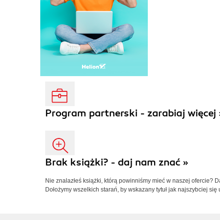
Program partnerski - zarabiaj więcej 
Brak książki? - daj nam znać »
Nie znalazłeś książki, którą powinniśmy mieć w naszej ofercie? 
Dołożymy wszelkich starań, by wskazany tytuł jak najszybciej się 