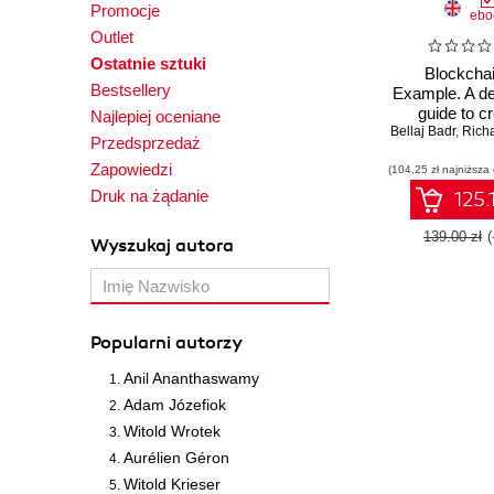
Promocje
ebo
Outlet
Ostatnie sztuki
Blockcha
Bestsellery
Example. A de
guide to cr
Najlepiej oceniane
Bellaj Badr
decentra
,
Richar
Przedsprzedaż
application
Zapowiedzi
(104,25 zł najniższa
Bitcoin, Ethe
Hyperle
Druk na żądanie
125.
139.00 zł
Wyszukaj autora
Popularni autorzy
Anil Ananthaswamy
Adam Józefiok
Witold Wrotek
Aurélien Géron
Witold Krieser