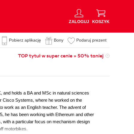
ZALOGUJ
KOSZYK
Pobierz aplikację
Bony
Podaruj prezent
TOP tytuł w super cenie » 50% taniej
K, and holds a BA and MSc in natural sciences
for Cisco Systems, where he worked on the
 to work as an English teacher. The advent of
2015, he has been working with Ethereum and other
s, with a particular focus on mechanism design
off motorbikes.