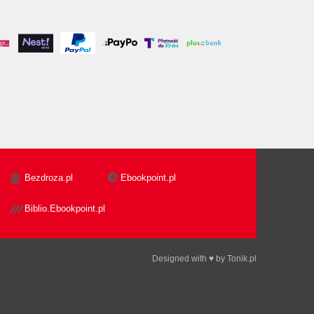
Bezdroza.pl
Ebookpoint.pl
Biblio.Ebookpoint.pl
Designed with ♥ by
Tonik.pl