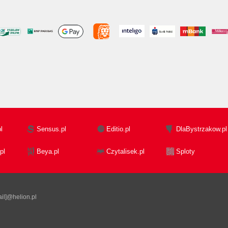
l
Sensus.pl
Editio.pl
DlaBystrzakow.pl
pl
Beya.pl
Czytalisek.pl
Sploty
il]@helion.pl