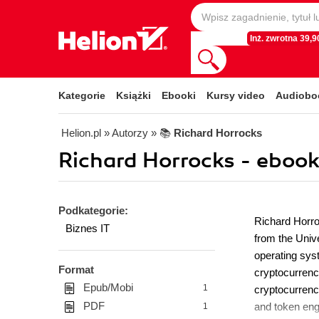
Inż. zwrotna 39,90
Kategorie
Książki
Ebooki
Kursy video
Audiobo
Helion.pl
» Autorzy
» 📚
Richard Horrocks
Richard Horrocks - ebook
Podkategorie:
Richard Horro
Biznes IT
from the Univ
operating syst
Format
cryptocurrency
Epub/Mobi
1
cryptocurrenc
PDF
and token engi
1