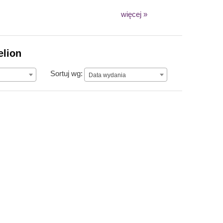
więcej »
elion
Data wydania
Sortuj wg:
Data wydania