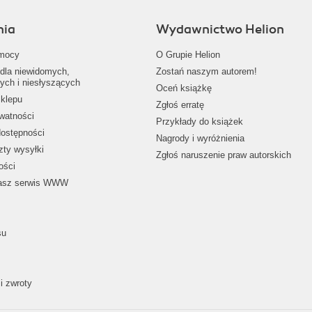
nia
Wydawnictwo Helion
mocy
O Grupie Helion
dla niewidomych,
Zostań naszym autorem!
ych i niesłyszących
Oceń książkę
klepu
Zgłoś erratę
ywatności
Przykłady do książek
dostępności
Nagrody i wyróżnienia
zty wysyłki
Zgłoś naruszenie praw autorskich
ości
nasz serwis WWW
su
i zwroty