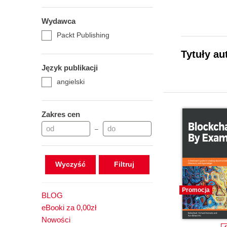
Wydawca
Packt Publishing
Tytuły au
Język publikacji
angielski
Zakres cen
–
Wyczyść
Promocja
BLOG
eBooki za 0,00zł
Nowości