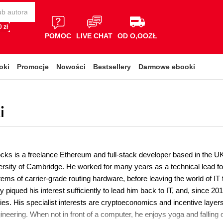
 zł
POMOC
LIVE CHAT
OD O,OOZŁ
oki
Promocje
Nowości
Bestsellery
Darmowe ebooki
i
cks is a freelance Ethereum and full-stack developer based in the U
ersity of Cambridge. He worked for many years as a technical lead 
ems of carrier-grade routing hardware, before leaving the world of IT
 piqued his interest sufficiently to lead him back to IT, and, since 
ies. His specialist interests are cryptoeconomics and incentive layer
neering. When not in front of a computer, he enjoys yoga and falling 