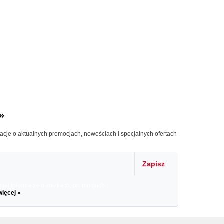
»
macje o aktualnych promocjach, nowościach i specjalnych ofertach
Zapisz
il informacje o zniżkach, promocjach
więcej »