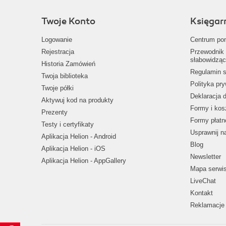
Twoje Konto
Księgar
Logowanie
Centrum po
Rejestracja
Przewodnik 
słabowidząc
Historia Zamówień
Regulamin s
Twoja biblioteka
Polityka pr
Twoje półki
Deklaracja 
Aktywuj kod na produkty
Formy i kos
Prezenty
Formy płatn
Testy i certyfikaty
Usprawnij 
Aplikacja Helion - Android
Blog
Aplikacja Helion - iOS
Newsletter
Aplikacja Helion - AppGallery
Mapa serwi
LiveChat
Kontakt
Reklamacje 