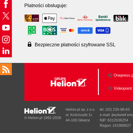
Płatności obsługuje:
Bezpieczne płatności szyfrowane SSL
Onepress.p
Videopoint.
Helion.pl sp. z o.o.
tel. (32) 230-98-63
ul. Kościuszki 1c
e-mail:
[wyświetl ema
© Helion.pl 1991-2026
44-100 Gliwice
NIP: 6312636254
Regon: 241989027