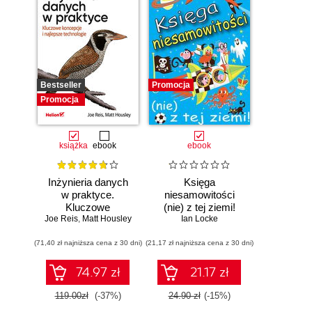
Bestseller
Promocja
Promocja
książka
ebook
ebook
Inżynieria danych
Księga
w praktyce.
niesamowitości
Kluczowe
(nie) z tej ziemi!
Joe Reis
koncepcje i
,
Matt Housley
Księga faktów
Ian Locke
najlepsze
prawdziwych, choć
(71,40 zł najniższa cena z 30 dni)
technologie
(21,17 zł najniższa cena z 30 dni)
niezwykłych
74.97 zł
21.17 zł
119.00zł
(-37%)
24.90 zł
(-15%)