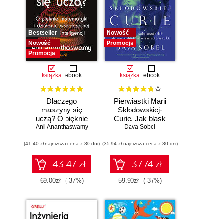
Bestseller
Nowość
Nowość
Promocja
Promocja
książka
ebook
książka
ebook
Dlaczego
Pierwiastki Marii
maszyny się
Skłodowskiej-
uczą? O pięknie
Curie. Jak blask
Anil Ananthaswamy
matematyki i
radu oświetlił drogę
Dava Sobel
działaniu
kobietom w
(41,40 zł najniższa cena z 30 dni)
współczesnej
(35,94 zł najniższa cena z 30 dni)
świecie nauki
sztucznej
inteligencji
43.47 zł
37.74 zł
69.00zł
(-37%)
59.90zł
(-37%)