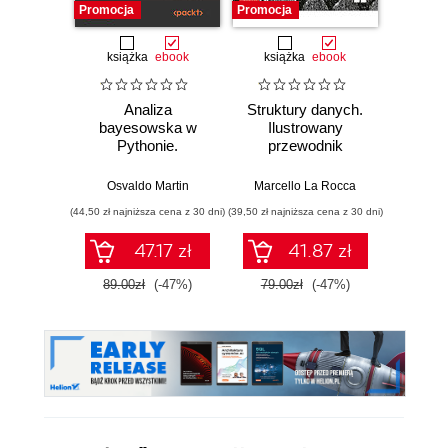
Promocja
Promocja
książka
ebook
książka
ebook
ksią
Analiza
Struktury danych.
Pytho
bayesowska w
Ilustrowany
mas
Pythonie.
przewodnik
prz
Praktyczny
Najlep
przewodnik po
w 
Osvaldo Martin
Marcello La Rocca
Yuxi 
modelowaniu
zasto
(44,50 zł najniższa cena z 30 dni)
(39,50 zł najniższa cena z 30 dni)
(64,50 zł naj
probabilistycznym.
Wyd
Wydanie III
47.17 zł
41.87 zł
89.00zł
(-47%)
79.00zł
(-47%)
129.0