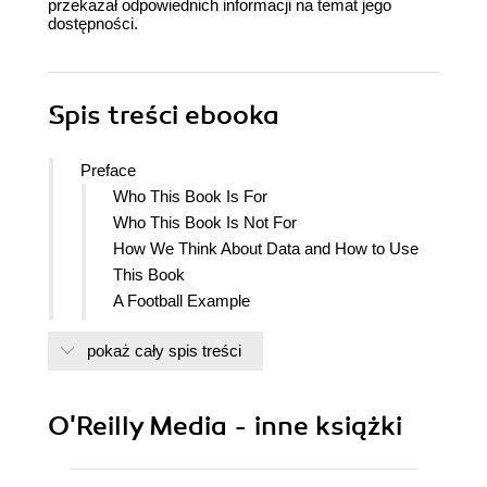
przekazał odpowiednich informacji na temat jego
dostępności.
Spis treści
ebooka
Preface
Who This Book Is For
Who This Book Is Not For
How We Think About Data and How to Use
This Book
A Football Example
What You Will Learn from Our Book
pokaż cały spis treści
Conventions Used in This Book
Using Code Examples
OReilly Online Learning
O'Reilly Media - inne książki
How to Contact Us
Acknowledgments
1. Football Analytics