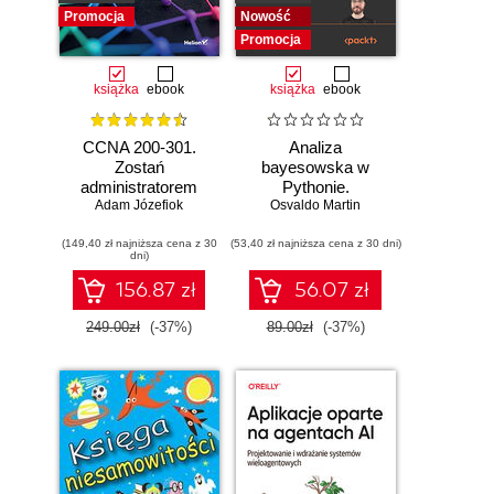
Promocja
Nowość
Promocja
książka
ebook
książka
ebook
CCNA 200-301.
Analiza
Zostań
bayesowska w
administratorem
Pythonie.
Adam Józefiok
sieci
Osvaldo Martin
Praktyczny
komputerowych
przewodnik po
(149,40 zł najniższa cena z 30
Cisco. Wydanie II
(53,40 zł najniższa cena z 30 dni)
modelowaniu
dni)
probabilistycznym.
Wydanie III
156.87 zł
56.07 zł
249.00zł
(-37%)
89.00zł
(-37%)