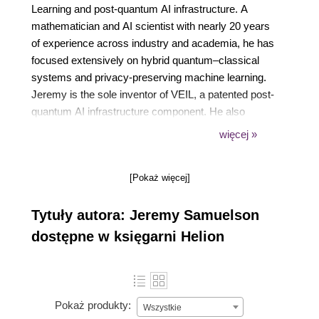
Learning and post-quantum AI infrastructure. A
mathematician and AI scientist with nearly 20 years
of experience across industry and academia, he has
focused extensively on hybrid quantum–classical
systems and privacy-preserving machine learning.
Jeremy is the sole inventor of VEIL, a patented post-
quantum AI infrastructure component. He also
teaches graduate- and professional-level AI courses
więcej »
and works closely with data science teams
evaluating emerging quantum technologies.
[Pokaż więcej]
Tytuły autora: Jeremy Samuelson
dostępne w księgarni Helion
Pokaż produkty:
Wszystkie