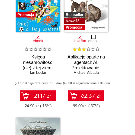
Promocja
Bestseller
Nowość
Promocja
ebook
książka
ebook
Księga
Aplikacje oparte na
niesamowitości
agentach AI.
(nie) z tej ziemi!
Projektowanie i
Księga faktów
Ian Locke
Michael Albada
wdrażanie
prawdziwych, choć
systemów
(21,17 zł najniższa cena z 30 dni)
niezwykłych
(49,50 zł najniższa cena z 30 dni)
wieloagentowych
21.17 zł
62.37 zł
24.90 zł
(-15%)
99.00zł
(-37%)