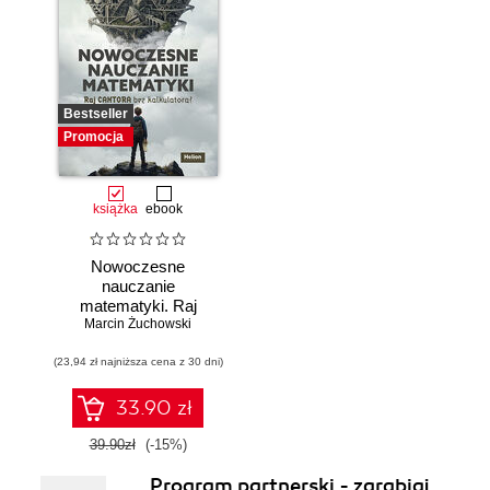
Bestseller
Promocja
książka
ebook
Nowoczesne
nauczanie
matematyki. Raj
Marcin Żuchowski
Cantora bez
kalkulatora?
(23,94 zł najniższa cena z 30 dni)
33.90 zł
39.90zł
(-15%)
Program partnerski - zarabiaj