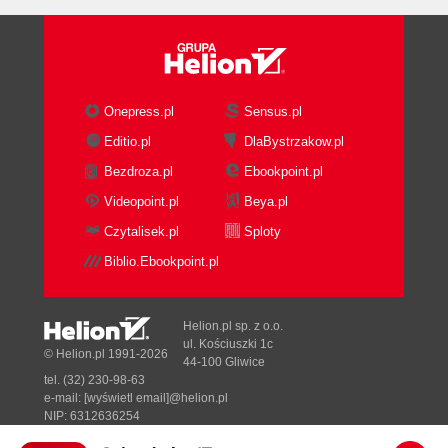
Onepress.pl
Sensus.pl
Editio.pl
DlaBystrzakow.pl
Bezdroza.pl
Ebookpoint.pl
Videopoint.pl
Beya.pl
Czytalisek.pl
Sploty
Biblio.Ebookpoint.pl
Helion.pl sp. z o.o.
ul. Kościuszki 1c
© Helion.pl 1991-2026
44-100 Gliwice
tel. (32) 230-98-63
e-mail:
[wyświetl email]@helion.pl
NIP: 6312636254
Regon: 241989027