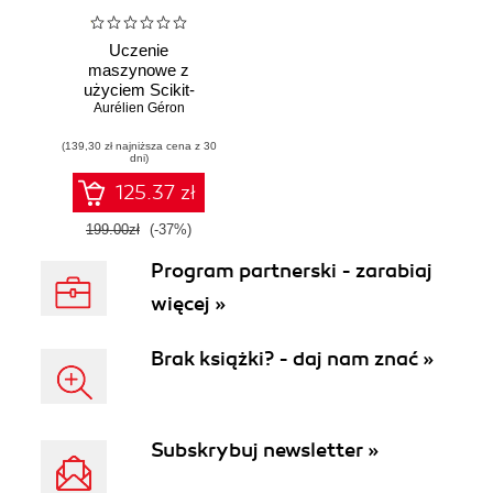
Uczenie
maszynowe z
użyciem Scikit-
Learn i PyTorch.
Aurélien Géron
Koncepcje,
(139,30 zł najniższa cena z 30
narzędzia i techniki
dni)
umożliwiające
konstruowanie
125.37 zł
inteligentnych
systemów
199.00zł
(-37%)
Program partnerski - zarabiaj
więcej »
Brak książki? - daj nam znać »
Subskrybuj newsletter »