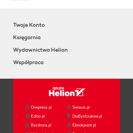
Twoje Konto
Księgarnia
Wydawnictwo Helion
Współpraca
Onepress.pl
Sensus.pl
Editio.pl
DlaBystrzakow.pl
Bezdroza.pl
Ebookpoint.pl