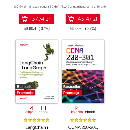
pigułce
(35,94 zł najniższa cena z 30 dni)
(41,40 zł najniższa cena z 30 dni)
37.74 zł
43.47 zł
59.90zł
(-37%)
69.00zł
(-37%)
Bestseller
Bestseller
Promocja
Promocja
książka
ebook
książka
ebook
LangChain i
CCNA 200-301.