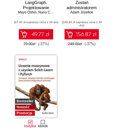
LangGraph.
Zostań
Projektowanie
administratorem
Mayo Oshin
aplikacji opartych
,
Nuno Campos
Adam Józefiok
sieci
na dużych
komputerowych
(47,40 zł najniższa cena z 30 dni)
modelach
(149,40 zł najniższa cena z 30
Cisco. Wydanie II
dni)
językowych w
praktyce
49.77 zł
156.87 zł
79.00zł
(-37%)
249.00zł
(-37%)
Bestseller
Nowość
Promocja
książka
ebook