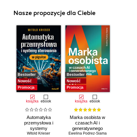
Nasze propozycje dla Ciebie
Bestseller
Bestseller
Nowość
Nowość
Promocja
Promocja
książka
ebook
książka
ebook
Automatyka
Marka osobista w
przemysłowa i
czasach AI i
systemy
generatywnego
sterowania w
Witold Krieser
Ewelina Podrez-Siama
wyszukiwania