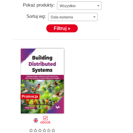
Pokaż produkty:
Wszystkie
Sortuj wg:
Data wydania
Filtruj »
Promocja
ebook