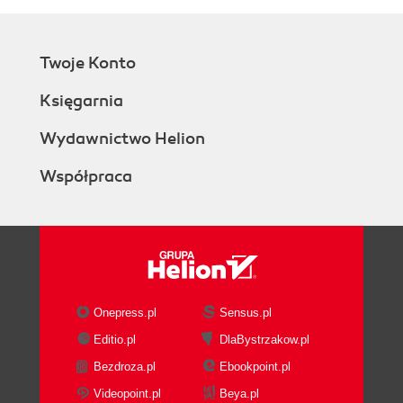
Twoje Konto
Księgarnia
Wydawnictwo Helion
Współpraca
Onepress.pl
Sensus.pl
Editio.pl
DlaBystrzakow.pl
Bezdroza.pl
Ebookpoint.pl
Videopoint.pl
Beya.pl