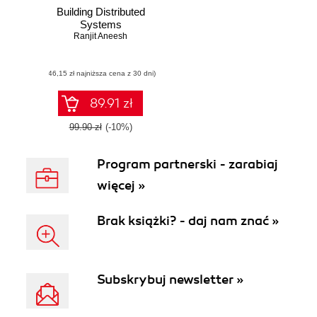
Building Distributed
Systems
Ranjit Aneesh
(46,15 zł najniższa cena z 30 dni)
89.91 zł
99.90 zł
(-10%)
Program partnerski - zarabiaj
więcej »
Brak książki? - daj nam znać »
Subskrybuj newsletter »