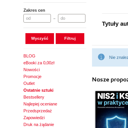
Zakres cen
–
Tytuły au
Wyczyść
BLOG
Nie znale
eBooki za 0,00zł
Nowości
Promocje
Nasze propoz
Outlet
Ostatnie sztuki
Bestsellery
Najlepiej oceniane
Przedsprzedaż
Zapowiedzi
Druk na żądanie