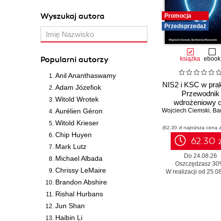
Wyszukaj autora
Promocja
Przedsprzedaż
Popularni autorzy
książka
ebook
Anil Ananthaswamy
NIS2 i KSC w pra
Adam Józefiok
Przewodnik
Witold Wrotek
wdrożeniowy d
Aurélien Géron
Wojciech Ciemski
organizacji
,
Bartłomiej
Witold Krieser
(62,30 zł najniższa cena z
Chip Huyen
62.30 z
Mark Lutz
Do 24.08.26
Michael Albada
Oszczędzasz 30
Chrissy LeMaire
W realizacji od 25.08
Brandon Abshire
Rishal Hurbans
Jun Shan
Haibin Li