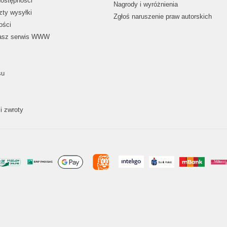
dostępności
Nagrody i wyróżnienia
zty wysyłki
Zgłoś naruszenie praw autorskich
ości
nasz serwis WWW
su
i zwroty