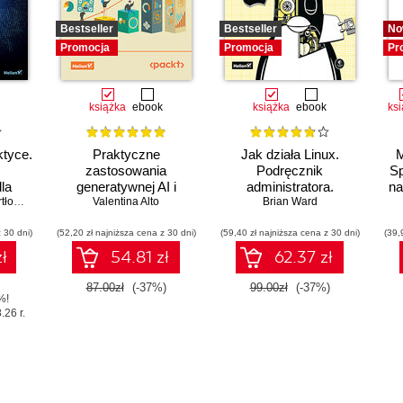
Bestseller
Bestseller
No
Promocja
Promocja
Pr
książka
ebook
książka
ebook
ks
ktyce.
Praktyczne
Jak działa Linux.
M
zastosowania
Podręcznik
Sp
la
generatywnej AI i
administratora.
na
 Wieczorek
ChatGPT. Wykorzystaj
Valentina Alto
Wydanie III
Brian Ward
potencjał inżynierii
 30 dni)
(52,20 zł najniższa cena z 30 dni)
promptów z
(59,40 zł najniższa cena z 30 dni)
(39,
technologiami OpenAI
ł
54.81 zł
62.37 zł
dla zwiększenia
produktywności i
87.00zł
(-37%)
99.00zł
(-37%)
%!
kreatywności. Wydanie
.26 r.
II