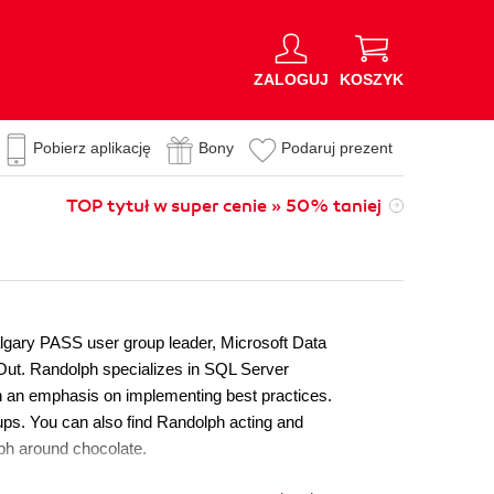
ZALOGUJ
KOSZYK
Pobierz aplikację
Bony
Podaruj prezent
TOP tytuł w super cenie » 50% taniej
lgary PASS user group leader, Microsoft Data
Out. Randolph specializes in SQL Server
th an emphasis on implementing best practices.
s. You can also find Randolph acting and
lph around chocolate.