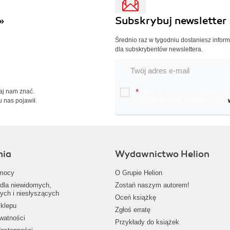
»
Subskrybuj newsletter 
Średnio raz w tygodniu dostaniesz infor
dla subskrybentów newslettera.
Daj nam znać.
*
Chcę otrzymywać na podany e-ma
u nas pojawił.
oraz nowościach wydawniczych.
nia
Wydawnictwo Helion
mocy
O Grupie Helion
dla niewidomych,
Zostań naszym autorem!
ych i niesłyszących
Oceń książkę
klepu
Zgłoś erratę
ywatności
Przykłady do książek