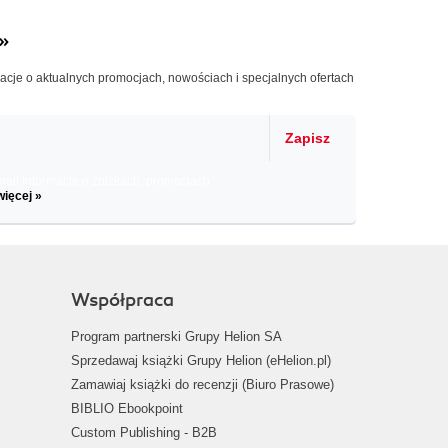
»
macje o aktualnych promocjach, nowościach i specjalnych ofertach
Zapisz
il informacje o zniżkach, promocjach
więcej »
Współpraca
Program partnerski Grupy Helion SA
Sprzedawaj książki Grupy Helion (eHelion.pl)
Zamawiaj książki do recenzji (Biuro Prasowe)
BIBLIO Ebookpoint
Custom Publishing - B2B