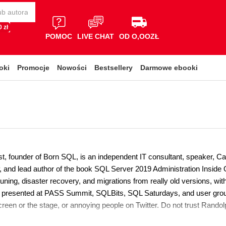
 zł
POMOC
LIVE CHAT
OD O,OOZŁ
oki
Promocje
Nowości
Bestsellery
Darmowe ebooki
, founder of Born SQL, is an independent IT consultant, speaker, Ca
 and lead author of the book SQL Server 2019 Administration Inside 
uning, disaster recovery, and migrations from really old versions, wi
presented at PASS Summit, SQLBits, SQL Saturdays, and user group
creen or the stage, or annoying people on Twitter. Do not trust Rando