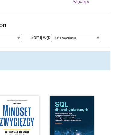
więcej »
ion
Data wydania
Sortuj wg:
Data wydania