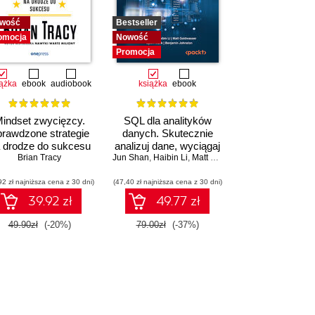
wość
Bestseller
omocja
Nowość
Promocja
iążka
ebook
audiobook
książka
ebook
indset zwycięzcy.
SQL dla analityków
rawdzone strategie
danych. Skutecznie
 drodze do sukcesu
analizuj dane, wyciągaj
Brian Tracy
Jun Shan
wartościowe wnioski i
,
Haibin Li
,
Matt Goldwasser
,
Upom Malik
,
B
opanuj zaawansowany
92 zł najniższa cena z 30 dni)
(47,40 zł najniższa cena z 30 dni)
SQL na potrzeby
praktycznych
39.92 zł
49.77 zł
zastosowań. Wydanie
IV
49.90zł
(-20%)
79.00zł
(-37%)