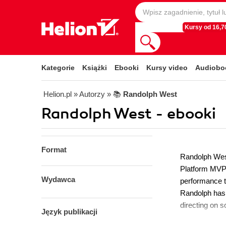
Kursy od 16,70
Kategorie
Książki
Ebooki
Kursy video
Audiobo
Helion.pl
» Autorzy
» 📚
Randolph West
Randolph West - ebooki
Format
Randolph West
Platform MVP,
Wydawca
performance t
Randolph has 
directing on s
Język publikacji