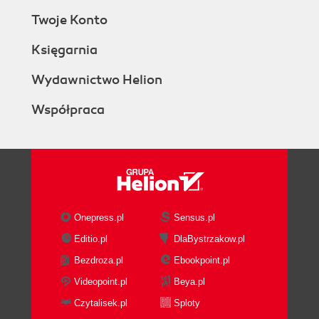
Twoje Konto
Księgarnia
Wydawnictwo Helion
Współpraca
Onepress.pl
Sensus.pl
Editio.pl
DlaBystrzakow.pl
Bezdroza.pl
Ebookpoint.pl
Videopoint.pl
Beya.pl
Czytalisek.pl
Sploty