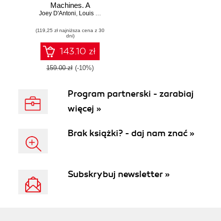
Machines. A
Joey D'Antoni
hands-on guide to
,
Louis Davidson
,
Allan Hirt
,
John Martin
,
Anthony Noc
provisioning
(119,25 zł najniższa cena z 30
Microsoft SQL
dni)
Server on Azure
VMs
143.10 zł
159.00 zł
(-10%)
Program partnerski - zarabiaj
więcej »
Brak książki? - daj nam znać »
Subskrybuj newsletter »