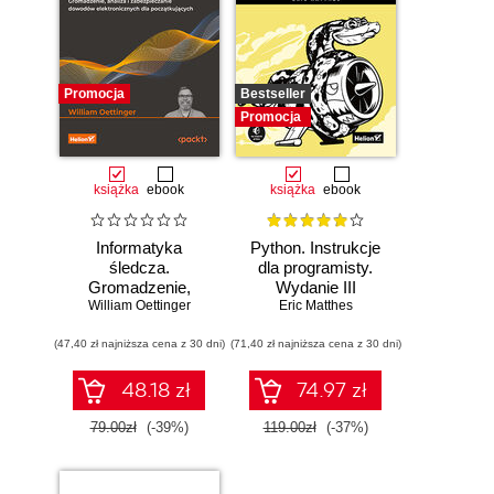
Promocja
Bestseller
Promocja
książka
ebook
książka
ebook
Informatyka
Python. Instrukcje
śledcza.
dla programisty.
Gromadzenie,
Wydanie III
William Oettinger
analiza i
Eric Matthes
zabezpieczanie
(47,40 zł najniższa cena z 30 dni)
dowodów
(71,40 zł najniższa cena z 30 dni)
elektronicznych dla
początkujących.
48.18 zł
74.97 zł
Wydanie II
79.00zł
(-39%)
119.00zł
(-37%)