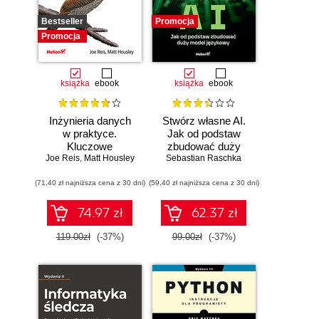
Bestseller
Promocja
Promocja
książka
ebook
książka
ebook
Inżynieria danych
Stwórz własne AI.
w praktyce.
Jak od podstaw
Kluczowe
zbudować duży
Joe Reis
koncepcje i
,
Matt Housley
model językowy
Sebastian Raschka
najlepsze
(71,40 zł najniższa cena z 30 dni)
technologie
(59,40 zł najniższa cena z 30 dni)
74.97 zł
62.37 zł
119.00zł
(-37%)
99.00zł
(-37%)