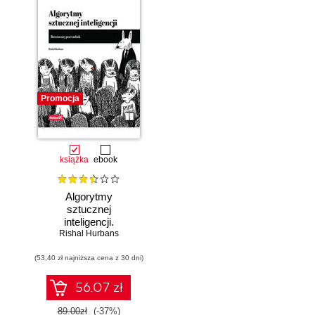
Promocja
książka
ebook
Algorytmy
sztucznej
inteligencji.
Rishal Hurbans
Ilustrowany
przewodnik
(53,40 zł najniższa cena z 30 dni)
56.07 zł
89.00zł
(-37%)