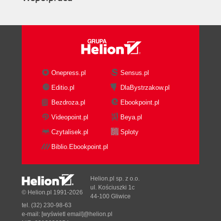
Onepress.pl
Sensus.pl
Editio.pl
DlaBystrzakow.pl
Bezdroza.pl
Ebookpoint.pl
Videopoint.pl
Beya.pl
Czytalisek.pl
Sploty
Biblio.Ebookpoint.pl
Helion.pl sp. z o.o.
ul. Kościuszki 1c
© Helion.pl 1991-2026
44-100 Gliwice
tel. (32) 230-98-63
e-mail:
[wyświetl email]@helion.pl