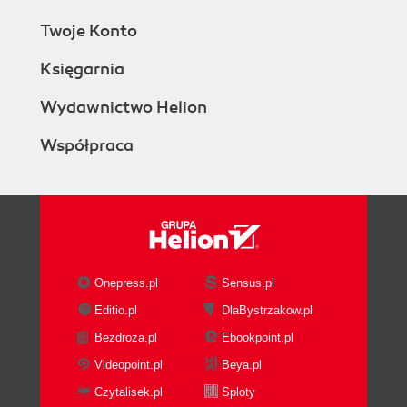
Twoje Konto
Księgarnia
Wydawnictwo Helion
Współpraca
Onepress.pl
Sensus.pl
Editio.pl
DlaBystrzakow.pl
Bezdroza.pl
Ebookpoint.pl
Videopoint.pl
Beya.pl
Czytalisek.pl
Sploty