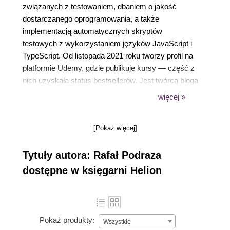
związanych z testowaniem, dbaniem o jakość
dostarczanego oprogramowania, a także
implementacją automatycznych skryptów
testowych z wykorzystaniem języków JavaScript i
TypeScript. Od listopada 2021 roku tworzy profil na
platformie Udemy, gdzie publikuje kursy — część z
nich uzyskała status bestsellerów. Jest twórcą bloga
i aktywnym działaczem w społeczności testerskiej,
więcej »
regularnie tworzy treści związane z testowaniem i
programowaniem na swoim kanale YouTube.
[Pokaż więcej]
Tytuły autora: Rafał Podraza
dostępne w księgarni Helion
Pokaż produkty:
Wszystkie