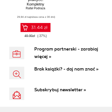
Kompletny
przewodnik po
Rafał Podraza
REST API
(29,94 zł najniższa cena z 30 dni)
31.44 zł
49.90zł
(-37%)
Program partnerski - zarabiaj
więcej »
Brak książki? - daj nam znać »
Subskrybuj newsletter »