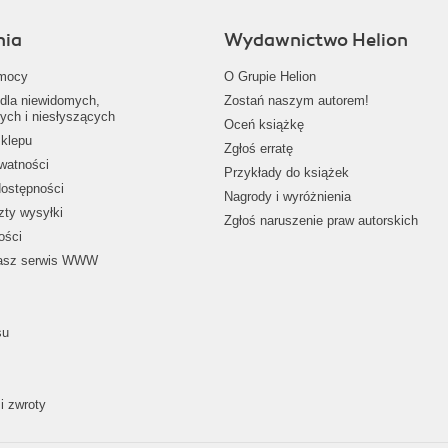
nia
Wydawnictwo Helion
mocy
O Grupie Helion
dla niewidomych,
Zostań naszym autorem!
ych i niesłyszących
Oceń książkę
klepu
Zgłoś erratę
ywatności
Przykłady do książek
dostępności
Nagrody i wyróżnienia
zty wysyłki
Zgłoś naruszenie praw autorskich
ości
nasz serwis WWW
su
i zwroty