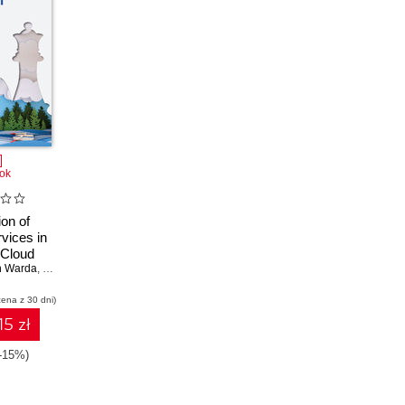
ok
ion of
rvices in
 Cloud
n Warda
,
Rafael Marins
cena z 30 dni)
15 zł
(-15%)