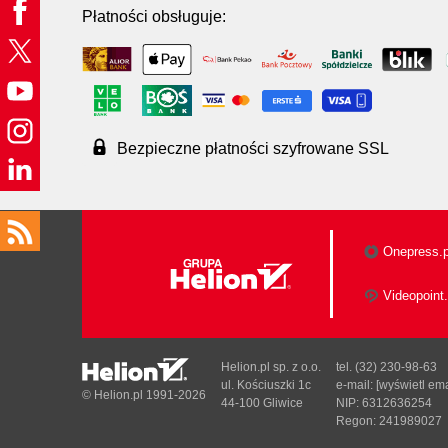
Płatności obsługuje:
Bezpieczne płatności szyfrowane SSL
Onepress.p
Videopoint.
Helion.pl sp. z o.o.
tel. (32) 230-98-63
ul. Kościuszki 1c
e-mail:
[wyświetl ema
© Helion.pl 1991-2026
44-100 Gliwice
NIP: 6312636254
Regon: 241989027