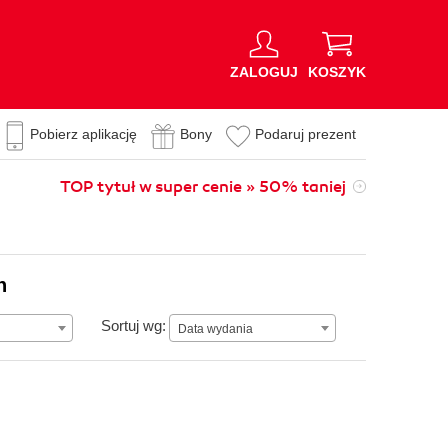
ZALOGUJ
KOSZYK
Pobierz aplikację
Bony
Podaruj prezent
TOP tytuł w super cenie » 50% taniej
n
Data wydania
Sortuj wg:
Data wydania