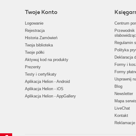
Twoje Konto
Księgar
Logowanie
Centrum po
Rejestracja
Przewodnik 
słabowidząc
Historia Zamówień
Regulamin s
Twoja biblioteka
Polityka pr
Twoje półki
Deklaracja 
Aktywuj kod na produkty
Formy i kos
Prezenty
Formy płatn
Testy i certyfikaty
Usprawnij 
Aplikacja Helion - Android
Blog
Aplikacja Helion - iOS
Newsletter
Aplikacja Helion - AppGallery
Mapa serwi
LiveChat
Kontakt
Reklamacje 