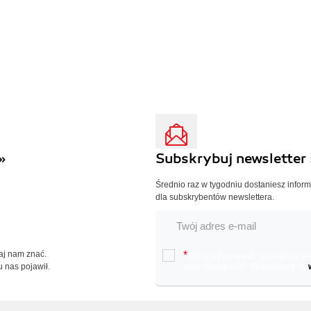
»
Subskrybuj newsletter 
Średnio raz w tygodniu dostaniesz infor
dla subskrybentów newslettera.
Daj nam znać.
*
Chcę otrzymywać na podany e-ma
u nas pojawił.
oraz nowościach wydawniczych.