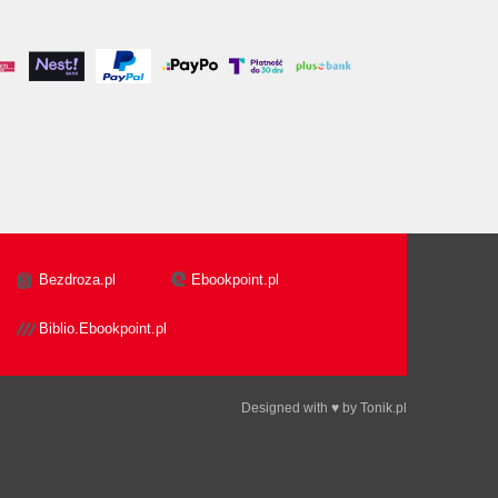
Bezdroza.pl
Ebookpoint.pl
Biblio.Ebookpoint.pl
Designed with ♥ by
Tonik.pl