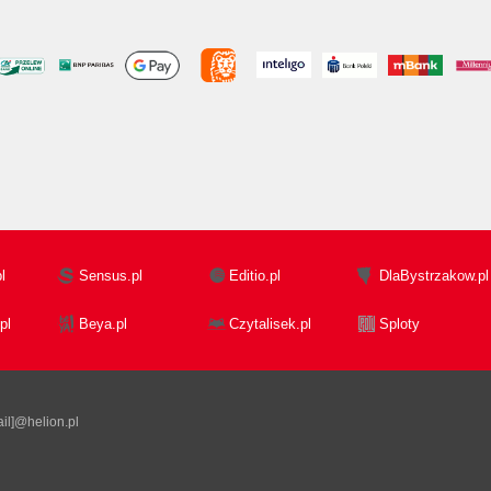
l
Sensus.pl
Editio.pl
DlaBystrzakow.pl
pl
Beya.pl
Czytalisek.pl
Sploty
il]@helion.pl