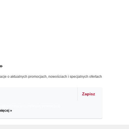
»
macje o aktualnych promocjach, nowościach i specjalnych ofertach
Zapisz
il informacje o zniżkach, promocjach
więcej »