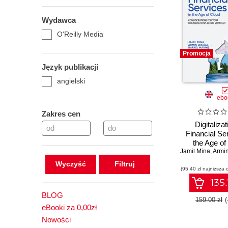
Wydawca
O'Reilly Media
Promocja
Język publikacji
angielski
ebo
Zakres cen
Digitalizat
–
Financial Se
the Age of
Jamil Mina
,
Armi
Wyczyść
(95,40 zł najniższa 
135.
BLOG
159.00 zł
eBooki za 0,00zł
Nowości