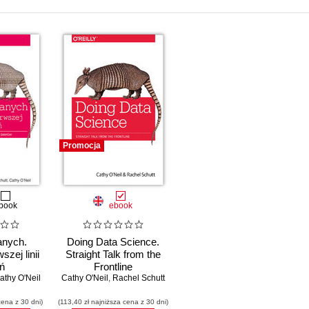
Promocja
book
ebook
anych.
Doing Data Science.
szej linii
Straight Talk from the
ań
Frontline
athy O'Neil
Cathy O'Neil
,
Rachel Schutt
cena z 30 dni)
(113,40 zł najniższa cena z 30 dni)