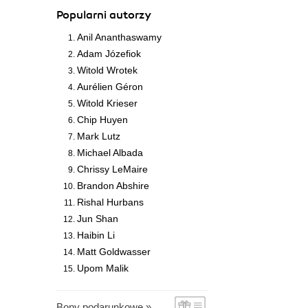
Popularni autorzy
Anil Ananthaswamy
Adam Józefiok
Witold Wrotek
Aurélien Géron
Witold Krieser
Chip Huyen
Mark Lutz
Michael Albada
Chrissy LeMaire
Brandon Abshire
Rishal Hurbans
Jun Shan
Haibin Li
Matt Goldwasser
Upom Malik
Bony podarunkowe »