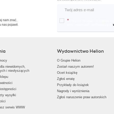
Daj nam znać.
*
Chcę otrzymywać na podany e-ma
u nas pojawił.
oraz nowościach wydawniczych.
nia
Wydawnictwo Helion
mocy
O Grupie Helion
dla niewidomych,
Zostań naszym autorem!
ych i niesłyszących
Oceń książkę
klepu
Zgłoś erratę
ywatności
Przykłady do książek
dostępności
Nagrody i wyróżnienia
zty wysyłki
Zgłoś naruszenie praw autorskich
ości
nasz serwis WWW