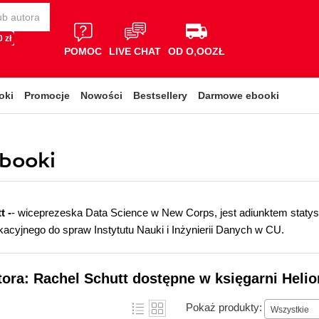
 zł
POMOC
LIVE CHAT
OD O,OOZŁ
oki
Promocje
Nowości
Bestsellery
Darmowe ebooki
ebooki
t -
- wiceprezeska Data Science w New Corps, jest adiunktem statyst
acyjnego do spraw Instytutu Nauki i Inżynierii Danych w CU.
tora: Rachel Schutt dostępne w księgarni Helio
Pokaż produkty:
Wszystkie