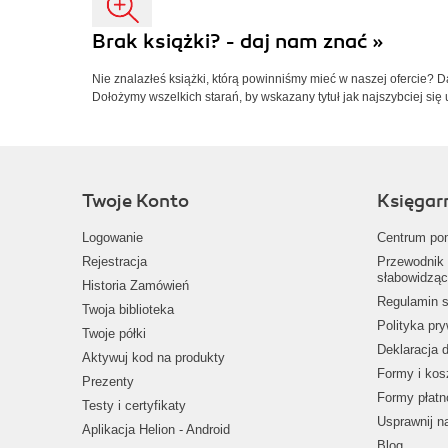
Brak książki? - daj nam znać »
Nie znalazłeś książki, którą powinniśmy mieć w naszej ofercie? 
Dołożymy wszelkich starań, by wskazany tytuł jak najszybciej się 
Twoje Konto
Księgar
Logowanie
Centrum po
Rejestracja
Przewodnik 
słabowidząc
Historia Zamówień
Regulamin s
Twoja biblioteka
Polityka pr
Twoje półki
Deklaracja 
Aktywuj kod na produkty
Formy i kos
Prezenty
Formy płatn
Testy i certyfikaty
Usprawnij 
Aplikacja Helion - Android
Blog