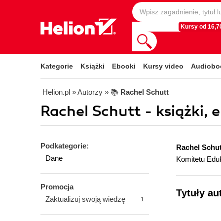
Kursy od 16,70
Kategorie
Książki
Ebooki
Kursy video
Audiobo
Helion.pl
» Autorzy
» 📚
Rachel Schutt
Rachel Schutt - książki, 
Podkategorie:
Rachel Schut
Dane
Komitetu Eduk
Promocja
Tytuły au
Zaktualizuj swoją wiedzę
1