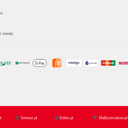
su
i zwroty
l
Sensus.pl
Editio.pl
DlaBystrzakow.pl