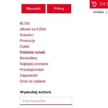
34.5
Wyczyść
54.90zł
(
BLOG
eBooki za 0,00zł
Nowości
Promocje
Outlet
Ostatnie sztuki
Bestsellery
Najlepiej oceniane
Przedsprzedaż
Zapowiedzi
Druk na żądanie
Wyszukaj autora