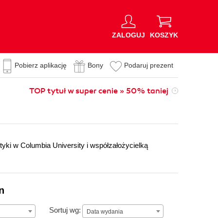
ZALOGUJ
KOSZYK
Pobierz aplikację
Bony
Podaruj prezent
TOP tytuł w super cenie » 50% taniej
yki w Columbia University i współzałożycielką
n
Data wydania
Sortuj wg:
Data wydania