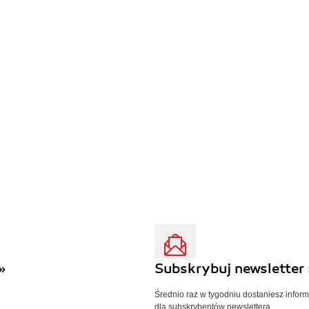
»
Subskrybuj newsletter 
Średnio raz w tygodniu dostaniesz infor
dla subskrybentów newslettera.