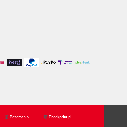
Bezdroza.pl
Ebookpoint.pl