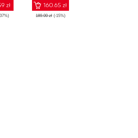
9 zł
160.65 zł
-37%)
189.00 zł
(-15%)