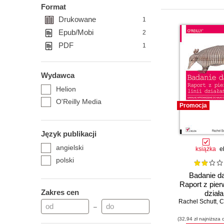
Format
Drukowane
1
Epub/Mobi
2
PDF
1
Wydawca
Helion
O'Reilly Media
Promocja
Język publikacji
angielski
książka
e
polski
Badanie d
Raport z pierw
Zakres cen
dział
Rachel Schutt
,
C
–
(32,94 zł najniższa 