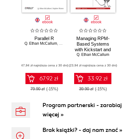
ebook
ebook
Parallel R
Managing RPM-
Q. Ethan McCallum
,
Stephen Weston
Based Systems
with Kickstart and
Q. Ethan McCallum
Yum
(47,94 zł najniższa cena z 30 dni)
(23,94 zł najniższa cena z 30 dni)
67.92 zł
33.92 zł
79.90 zł
(-15%)
39.90 zł
(-15%)
Program partnerski - zarabiaj
więcej »
Brak książki? - daj nam znać »