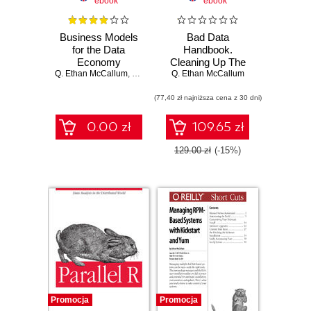
ebook
ebook
Business Models
Bad Data
for the Data
Handbook.
Economy
Cleaning Up The
Q. Ethan McCallum
,
Ken Gleason
Data So You Can
Q. Ethan McCallum
Get Back To Work
(77,40 zł najniższa cena z 30 dni)
0.00 zł
109.65 zł
129.00 zł
(-15%)
Promocja
Promocja