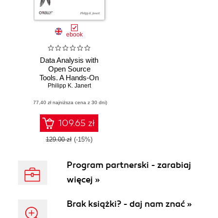
ebook
Data Analysis with
Open Source
Tools. A Hands-On
Philipp K. Janert
Guide for
Programmers and
(77,40 zł najniższa cena z 30 dni)
Data Scientists
109.65 zł
129.00 zł
(-15%)
Program partnerski - zarabiaj
więcej »
Brak książki? - daj nam znać »