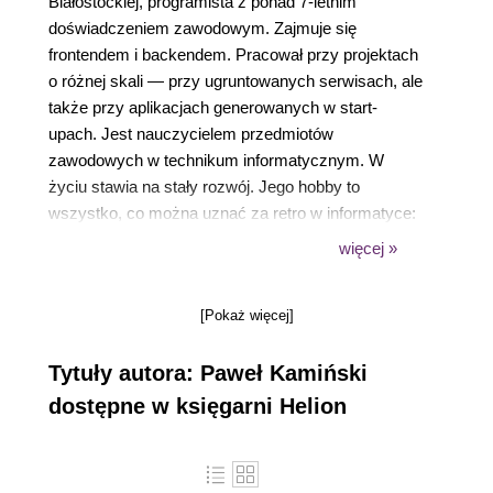
Białostockiej, programista z ponad 7-letnim
doświadczeniem zawodowym. Zajmuje się
frontendem i backendem. Pracował przy projektach
o różnej skali — przy ugruntowanych serwisach, ale
także przy aplikacjach generowanych w start-
upach. Jest nauczycielem przedmiotów
zawodowych w technikum informatycznym. W
życiu stawia na stały rozwój. Jego hobby to
wszystko, co można uznać za retro w informatyce:
gry, czasopisma, ślady po pionierach
więcej »
komputeryzacji w naszym kraju. Czas wolny od
pracy i pasji okołozawodowych spędza najchętniej
[Pokaż więcej]
w kinie lub w towarzystwie dobrej książki.
Tytuły autora: Paweł Kamiński
dostępne w księgarni Helion