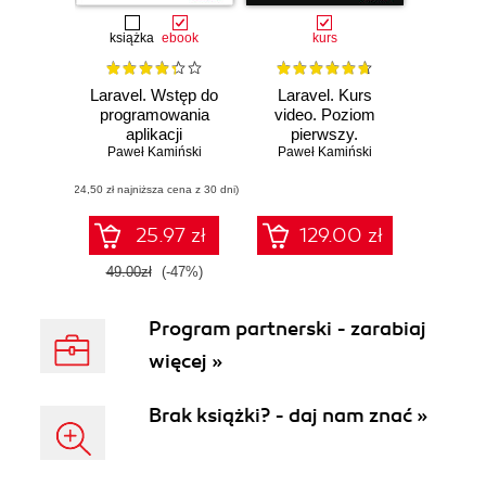
książka
ebook
kurs
Laravel. Wstęp do
Laravel. Kurs
programowania
video. Poziom
aplikacji
pierwszy.
internetowych
Paweł Kamiński
Programowanie
Paweł Kamiński
aplikacji w PHP
(24,50 zł najniższa cena z 30 dni)
25.97 zł
129.00 zł
49.00zł
(-47%)
Program partnerski - zarabiaj
więcej »
Brak książki? - daj nam znać »