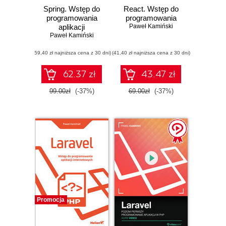
Spring. Wstęp do
React. Wstęp do
programowania
programowania
aplikacji
Paweł Kamiński
Paweł Kamiński
(59,40 zł najniższa cena z 30 dni)
(41,40 zł najniższa cena z 30 dni)
62.37 zł
43.47 zł
99.00zł
(-37%)
69.00zł
(-37%)
Promocja