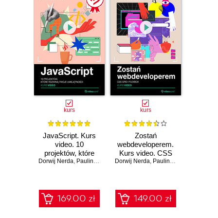
kurs
kurs
JavaScript. Kurs
Zostań
video. 10
webdeveloperem.
projektów, które
Kurs video. CSS
Dorwij Nerda
rozwiną Twoje
,
Paulina Olszewska
Dorwij Nerda
Grid i Flexbox
,
Paulina Olszewska
umiejętności
169.00 zł
149.00 zł