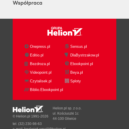
Współpraca
Onepress.pl
Sensus.pl
Editio.pl
DlaBystrzakow.pl
Bezdroza.pl
Ebookpoint.pl
Videopoint.pl
Beya.pl
Czytalisek.pl
Sploty
Biblio.Ebookpoint.pl
Helion.pl sp. z o.o.
ul. Kościuszki 1c
© Helion.pl 1991-2026
44-100 Gliwice
tel. (32) 230-98-63
e-mail:
[wyświetl email]@helion.pl