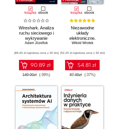
książka
ebook
książka
ebook
Wireshark. Analiza
Niezawodne
ruchu sieciowego i
układy
wykrywanie
elektroniczne.
Adam Józefiok
włamań
Witold Wrotek
Podręcznik
konstruktora
(89,40 zł najniższa cena z 30 dni)
(52,20 zł najniższa cena z 30 dni)
90.89 zł
54.81 zł
149.00zł
(-39%)
87.00zł
(-37%)