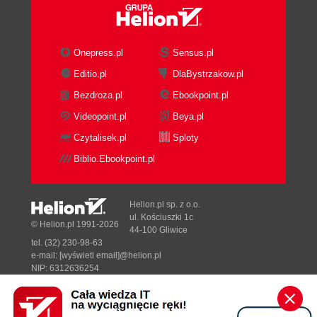
Onepress.pl
Sensus.pl
Editio.pl
DlaBystrzakow.pl
Bezdroza.pl
Ebookpoint.pl
Videopoint.pl
Beya.pl
Czytalisek.pl
Sploty
Biblio.Ebookpoint.pl
Helion.pl sp. z o.o.
ul. Kościuszki 1c
© Helion.pl 1991-2026
44-100 Gliwice
tel. (32) 230-98-63
e-mail:
[wyświetl email]@helion.pl
NIP: 6312636254
Regon: 241989027
Designed with ♥ by
Tonik.pl