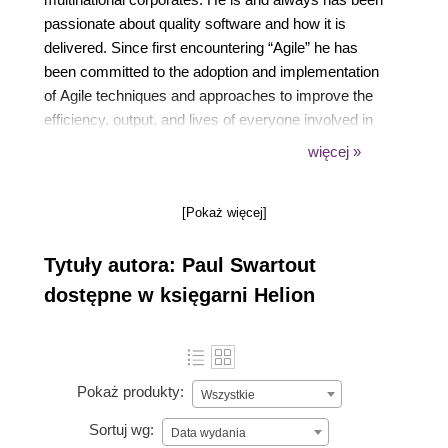
passionate about quality software and how it is
delivered. Since first encountering “Agile” he has
been committed to the adoption and implementation
of Agile techniques and approaches to improve the
efficiency, output, and lives of everyone involved in
software development. He strongly believes that CD
więcej »
and DevOps add massive value to the way software
is delivered, and he wants to ensure as many people
[Pokaż więcej]
realize this as possible. Paul lives in a small seaside
town in the southwest of the UK.
Tytuły autora: Paul Swartout
dostępne w księgarni Helion
Pokaż produkty:
Wszystkie
Sortuj wg:
Data wydania