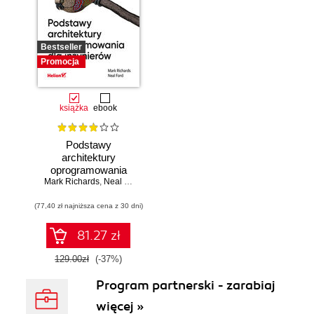
Bestseller
Promocja
książka
ebook
Podstawy
architektury
oprogramowania
Mark Richards
dla inżynierów.
,
Neal Ford
Wydanie II
(77,40 zł najniższa cena z 30 dni)
81.27 zł
129.00zł
(-37%)
Program partnerski - zarabiaj
więcej »