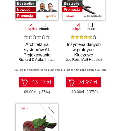
Bestseller
Bestseller
Nowość
Promocja
Promocja
książka
ebook
książka
ebook
Architektura
Inżynieria danych
systemów AI.
w praktyce.
Projektowanie
Kluczowe
Richard D Avila
skalowalnego i
,
Imran Ahmad
Joe Reis
koncepcje i
,
Matt Housley
niezawodnego
najlepsze
(41,40 zł najniższa cena z 30 dni)
oprogramowania
(71,40 zł najniższa cena z 30 dni)
technologie
43.47 zł
74.97 zł
69.00zł
(-37%)
119.00zł
(-37%)