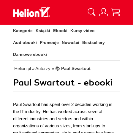
Kategorie
Książki
Ebooki
Kursy video
Audiobooki
Promocje
Nowości
Bestsellery
Darmowe ebooki
Helion.pl
» Autorzy
» 📚
Paul Swartout
Paul Swartout - ebooki
Paul Swartout has spent over 2 decades working in
the IT industry. He has worked across several
different industries and sectors and within
organizations of various sizes, from start-ups to
multinational corporates. He is and always has been