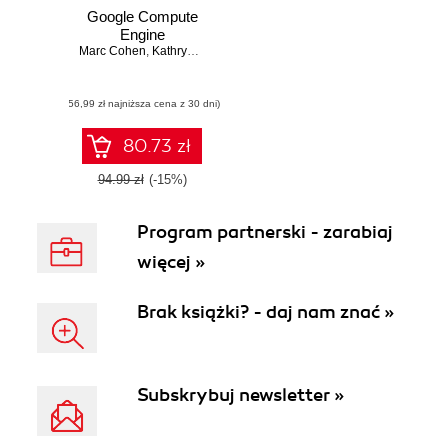
Google Compute
Engine
Marc Cohen
,
Kathryn Hurley
,
Paul Newson
(56,99 zł najniższa cena z 30 dni)
80.73 zł
94.99 zł
(-15%)
Program partnerski - zarabiaj
więcej »
Brak książki? - daj nam znać »
Subskrybuj newsletter »