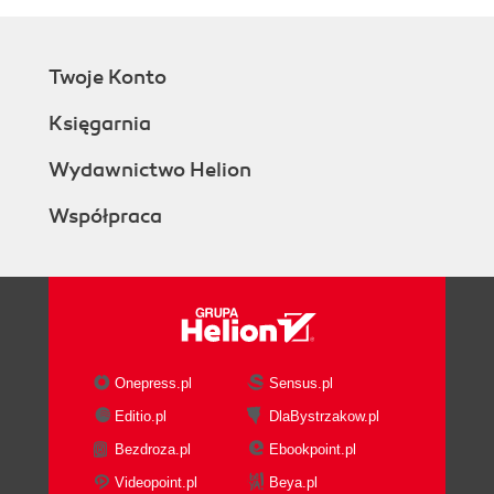
Twoje Konto
Księgarnia
Wydawnictwo Helion
Współpraca
Onepress.pl
Sensus.pl
Editio.pl
DlaBystrzakow.pl
Bezdroza.pl
Ebookpoint.pl
Videopoint.pl
Beya.pl