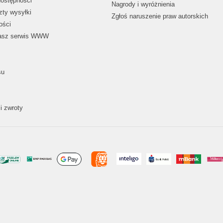
dostępności
Nagrody i wyróżnienia
zty wysyłki
Zgłoś naruszenie praw autorskich
ości
nasz serwis WWW
su
i zwroty