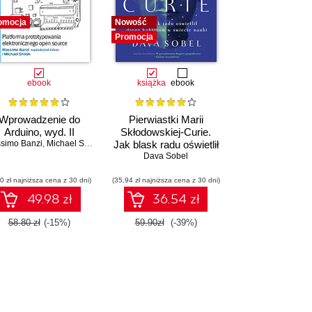
omocja
Nowość
Promocja
ebook
książka
ebook
Wprowadzenie do
Pierwiastki Marii
Arduino, wyd. II
Skłodowskiej-Curie.
simo Banzi
,
Michael Shiloh
Jak blask radu oświetlił
drogę kobietom w
Dava Sobel
świecie nauki
0 zł najniższa cena z 30 dni)
(35,94 zł najniższa cena z 30 dni)
49.98 zł
36.54 zł
58.80 zł
(-15%)
59.90zł
(-39%)