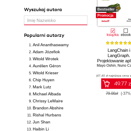
Wyszukaj autora
Bestseller
Promocja
Popularni autorzy
książka
ebook
Anil Ananthaswamy
LangChain i
Adam Józefiok
LangGraph.
Witold Wrotek
Projektowanie apli
Aurélien Géron
Mayo Oshin
opartych na du
,
Nuno C
modelach język
Witold Krieser
(47,40 zł najniższa cena z
w praktyce
Chip Huyen
49.77 z
Mark Lutz
79.00zł
(-37%
Michael Albada
Chrissy LeMaire
Brandon Abshire
Rishal Hurbans
Jun Shan
Haibin Li