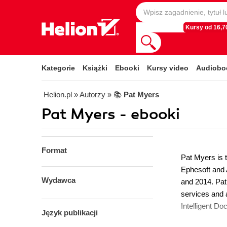
Kursy od 16,70
Kategorie
Książki
Ebooki
Kursy video
Audiobo
Helion.pl
» Autorzy
» 📚
Pat Myers
Pat Myers - ebooki
Format
Pat Myers is t
Ephesoft and A
Wydawca
and 2014. Pat
services and a
Intelligent Do
Język publikacji