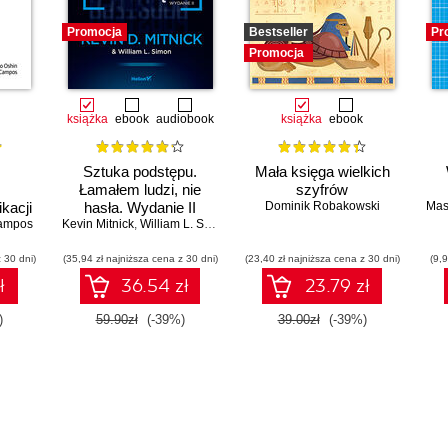
Promocja
Bestseller
Pr
Promocja
książka
ebook
audiobook
książka
ebook
Sztuka podstępu.
Mała księga wielkich
Łamałem ludzi, nie
szyfrów
kacji
hasła. Wydanie II
Dominik Robakowski
Mas
żych
ampos
Kevin Mitnick
,
William L. Simon
owych
 30 dni)
(35,94 zł najniższa cena z 30 dni)
(23,40 zł najniższa cena z 30 dni)
(9,9
ł
36.54 zł
23.79 zł
)
59.90zł
(-39%)
39.00zł
(-39%)