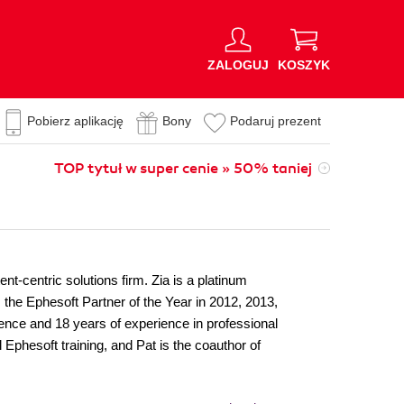
ZALOGUJ
KOSZYK
Pobierz aplikację
Bony
Podaruj prezent
TOP tytuł w super cenie » 50% taniej
nt-centric solutions firm. Zia is a platinum
 the Ephesoft Partner of the Year in 2012, 2013,
nce and 18 years of experience in professional
 Ephesoft training, and Pat is the coauthor of