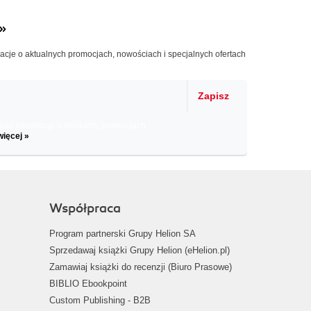
»
macje o aktualnych promocjach, nowościach i specjalnych ofertach
Zapisz
il informacje o zniżkach, promocjach
więcej »
Współpraca
Program partnerski Grupy Helion SA
Sprzedawaj książki Grupy Helion (eHelion.pl)
Zamawiaj książki do recenzji (Biuro Prasowe)
BIBLIO Ebookpoint
Custom Publishing - B2B