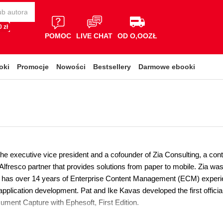
 zł
POMOC
LIVE CHAT
OD O,OOZŁ
oki
Promocje
Nowości
Bestsellery
Darmowe ebooki
he executive vice president and a cofounder of Zia Consulting, a conte
lfresco partner that provides solutions from paper to mobile. Zia was
 has over 14 years of Enterprise Content Management (ECM) experie
pplication development. Pat and Ike Kavas developed the first official
cument Capture with Ephesoft, First Edition.