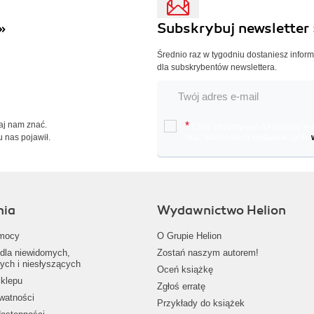
»
Subskrybuj newsletter 
Średnio raz w tygodniu dostaniesz infor
dla subskrybentów newslettera.
Daj nam znać.
*
Chcę otrzymywać na podany e-ma
u nas pojawił.
oraz nowościach wydawniczych.
nia
Wydawnictwo Helion
mocy
O Grupie Helion
dla niewidomych,
Zostań naszym autorem!
ych i niesłyszących
Oceń książkę
klepu
Zgłoś erratę
ywatności
Przykłady do książek