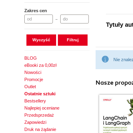
Zakres cen
–
Tytuły au
Wyczyść
BLOG
Nie znale
eBooki za 0,00zł
Nowości
Promocje
Nasze propoz
Outlet
Ostatnie sztuki
Bestsellery
Najlepiej oceniane
Przedsprzedaż
Zapowiedzi
Druk na żądanie