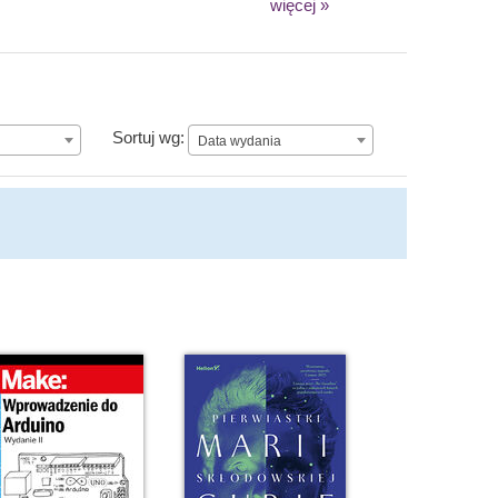
więcej »
Data wydania
Sortuj wg:
Data wydania