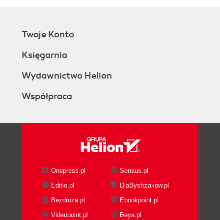
Twoje Konto
Księgarnia
Wydawnictwo Helion
Współpraca
Onepress.pl
Sensus.pl
Editio.pl
DlaBystrzakow.pl
Bezdroza.pl
Ebookpoint.pl
Videopoint.pl
Beya.pl