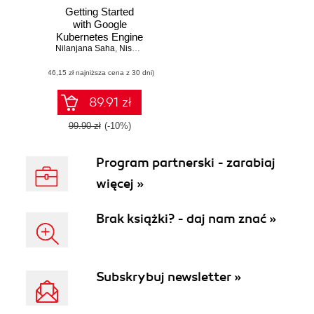
Getting Started
with Google
Kubernetes Engine
Nilanjana Saha
,
Nishanta Banik
(46,15 zł najniższa cena z 30 dni)
89.91 zł
99.90 zł
(-10%)
Program partnerski - zarabiaj
więcej »
Brak książki? - daj nam znać »
Subskrybuj newsletter »