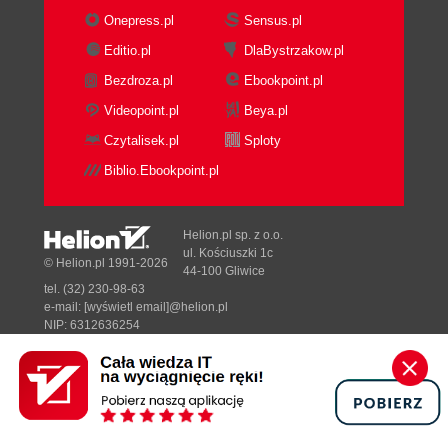
Onepress.pl
Sensus.pl
Editio.pl
DlaBystrzakow.pl
Bezdroza.pl
Ebookpoint.pl
Videopoint.pl
Beya.pl
Czytalisek.pl
Sploty
Biblio.Ebookpoint.pl
Helion.pl sp. z o.o.
ul. Kościuszki 1c
© Helion.pl 1991-2026
44-100 Gliwice
tel. (32) 230-98-63
e-mail:
[wyświetl email]@helion.pl
NIP: 6312636254
Regon: 241989027
Designed with ♥ by
Tonik.pl
Pełna wersja strony »