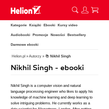
Kategorie
Książki
Ebooki
Kursy video
Audiobooki
Promocje
Nowości
Bestsellery
Darmowe ebooki
Helion.pl
» Autorzy
» 📚
Nikhil Singh
Nikhil Singh - ebooki
Nikhil Singh is a computer vision and natural
language processing engineer who likes to apply his
knowledge of machine learning and deep learning to
solve intriguing problems. He currently works as a
data scientist for Alixpartners, London. After getting