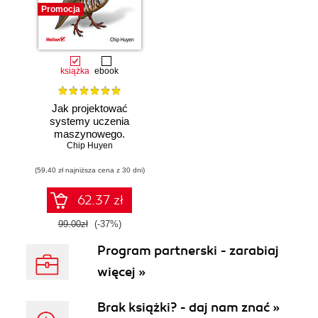
Promocja
książka
ebook
Jak projektować
systemy uczenia
maszynowego.
Chip Huyen
Iteracyjne
tworzenie aplikacji
(59,40 zł najniższa cena z 30 dni)
gotowych do pracy
62.37 zł
99.00zł
(-37%)
Program partnerski - zarabiaj
więcej »
Brak książki? - daj nam znać »