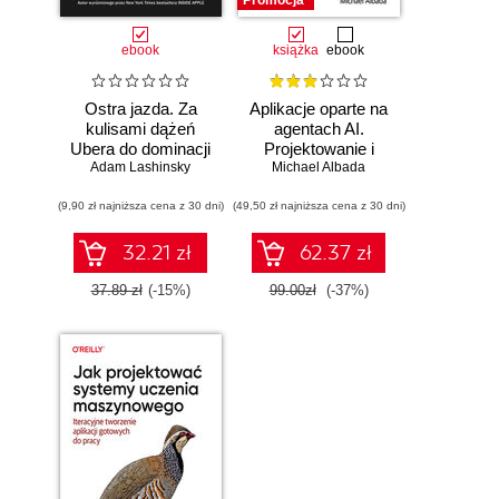
Promocja
ebook
książka
ebook
Ostra jazda. Za
Aplikacje oparte na
kulisami dążeń
agentach AI.
Ubera do dominacji
Projektowanie i
Adam Lashinsky
na świecie
Michael Albada
wdrażanie
systemów
(9,90 zł najniższa cena z 30 dni)
(49,50 zł najniższa cena z 30 dni)
wieloagentowych
32.21 zł
62.37 zł
37.89 zł
(-15%)
99.00zł
(-37%)