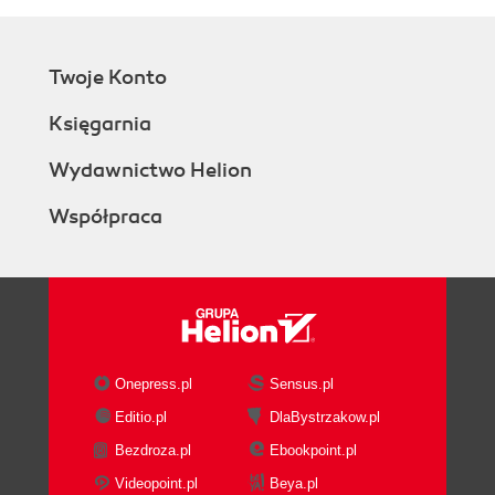
Twoje Konto
Księgarnia
Wydawnictwo Helion
Współpraca
Onepress.pl
Sensus.pl
Editio.pl
DlaBystrzakow.pl
Bezdroza.pl
Ebookpoint.pl
Videopoint.pl
Beya.pl