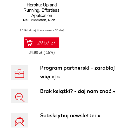
Heroku: Up and
Running. Effortless
Application
Neil Middleton
Deployment and
,
Richard Schneeman
Scaling
(20,94 zł najniższa cena z 30 dni)
29.67 zł
34.90 zł
(-15%)
Program partnerski - zarabiaj
więcej »
Brak książki? - daj nam znać »
Subskrybuj newsletter »