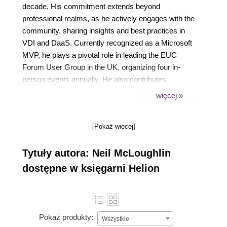
decade. His commitment extends beyond
professional realms, as he actively engages with the
community, sharing insights and best practices in
VDI and DaaS. Currently recognized as a Microsoft
MVP, he plays a pivotal role in leading the EUC
Forum User Group in the UK, organizing four in-
person events annually. He also contributes
significantly to the AVD Community newsletter,
więcej »
enriching its content on a weekly basis.
Presently, Neil serves as a Principal Technical
[Pokaż więcej]
Account Manager at Nerdio, where he leverages his
expertise to address intricate challenges within AVD
Tytuły autora: Neil McLoughlin
& Windows 365 deployments.
dostępne w księgarni Helion
Pokaż produkty:
Wszystkie