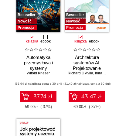
Bestseller
Bestseller
Nowość
Nowość
Promocja
Promocja
książka
ebook
książka
ebook
Automatyka
Architektura
przemysłowa i
systemów AI.
systemy
Projektowanie
sterowania w
Witold Krieser
Richard D Avila
skalowalnego i
,
Imran Ahmad
pigułce
niezawodnego
(35,94 zł najniższa cena z 30 dni)
(41,40 zł najniższa cena z 30 dni)
oprogramowania
37.74 zł
43.47 zł
59.90zł
(-37%)
69.00zł
(-37%)