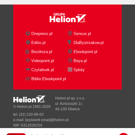
Onepress.pl
Sensus.pl
Editio.pl
DlaBystrzakow.pl
Bezdroza.pl
Ebookpoint.pl
Videopoint.pl
Beya.pl
Czytalisek.pl
Sploty
Biblio.Ebookpoint.pl
Helion.pl sp. z o.o.
ul. Kościuszki 1c
© Helion.pl 1991-2026
44-100 Gliwice
tel. (32) 230-98-63
e-mail:
[wyświetl email]@helion.pl
NIP: 6312636254
Regon: 241989027