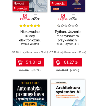
Nowość
Promocja
Promocja
książka
ebook
książka
ebook
Niezawodne
Python. Uczenie
układy
maszynowe w
elektroniczne.
przykładach.
Witold Wrotek
Podręcznik
Najlepsze praktyki
Yuxi (Hayden) Liu
konstruktora
w realnych
(52,20 zł najniższa cena z 30 dni)
(77,40 zł najniższa cena z 30 dni)
zastosowaniach.
Wydanie IV
54.81 zł
81.27 zł
87.00zł
(-37%)
129.00zł
(-37%)