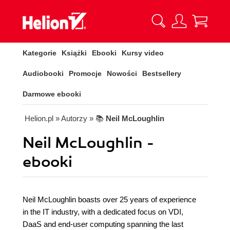
Kategorie
Książki
Ebooki
Kursy video
Audiobooki
Promocje
Nowości
Bestsellery
Darmowe ebooki
Helion.pl
» Autorzy
» 📚
Neil McLoughlin
Neil McLoughlin -
ebooki
Neil McLoughlin boasts over 25 years of experience
in the IT industry, with a dedicated focus on VDI,
DaaS and end-user computing spanning the last