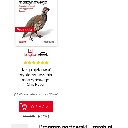
Promocja
książka
ebook
Jak projektować
systemy uczenia
maszynowego.
Chip Huyen
Iteracyjne
tworzenie aplikacji
(59,40 zł najniższa cena z 30 dni)
gotowych do pracy
62.37 zł
99.00zł
(-37%)
Program partnerski - zarabiaj