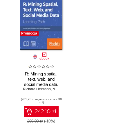
Promocja
ebook
R: Mining spatial,
text, web, and
social media data.
Richard Heimann
Create and
,
Nathan H. Danneman
,
Pradeepta Mishra
,
Bater 
customize data
(201,75 zł najniższa cena z 30
mining algorithms
dni)
242.10 zł
269.00 zł
(-10%)