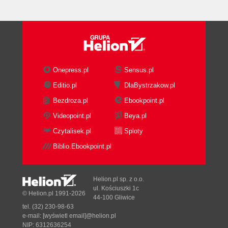
Onepress.pl
Sensus.pl
Editio.pl
DlaBystrzakow.pl
Bezdroza.pl
Ebookpoint.pl
Videopoint.pl
Beya.pl
Czytalisek.pl
Sploty
Biblio.Ebookpoint.pl
Helion.pl sp. z o.o.
ul. Kościuszki 1c
© Helion.pl 1991-2026
44-100 Gliwice
tel. (32) 230-98-63
e-mail:
[wyświetl email]@helion.pl
NIP: 6312636254