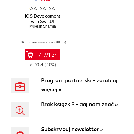
ebook
iOS Development
with SwiftUI
Mukesh Sharma
(36,90 zł najniższa cena z 30 dni)
71.91 zł
79.90 zł
(-10%)
Program partnerski - zarabiaj
więcej »
Brak książki? - daj nam znać »
Subskrybuj newsletter »