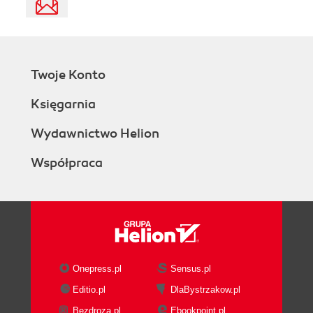
Twoje Konto
Księgarnia
Wydawnictwo Helion
Współpraca
Onepress.pl
Sensus.pl
Editio.pl
DlaBystrzakow.pl
Bezdroza.pl
Ebookpoint.pl