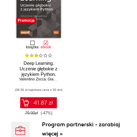
Promocja
książka
ebook
Deep Learning.
Uczenie głębokie z
językiem Python.
Valentino Zocca
Sztuczna
,
Gianmario Spacagna
,
Daniel Slater
,
Peter Roelants
inteligencja i sieci
(39,50 zł najniższa cena z 30 dni)
neuronowe
41.87 zł
79.00zł
(-47%)
Program partnerski - zarabiaj
więcej »