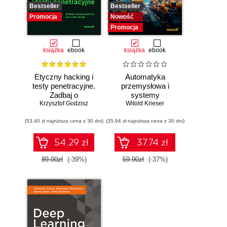
Bestseller
Bestseller
Promocja
Nowość
Promocja
książka
ebook
książka
ebook
Etyczny hacking i
Automatyka
testy penetracyjne.
przemysłowa i
Zadbaj o
systemy
bezpieczeństwo
Krzysztof Godzisz
sterowania w
Witold Krieser
sieci LAN i WLAN
pigułce
(53,40 zł najniższa cena z 30 dni)
(35,94 zł najniższa cena z 30 dni)
54.29 zł
37.74 zł
89.00zł
(-39%)
59.90zł
(-37%)