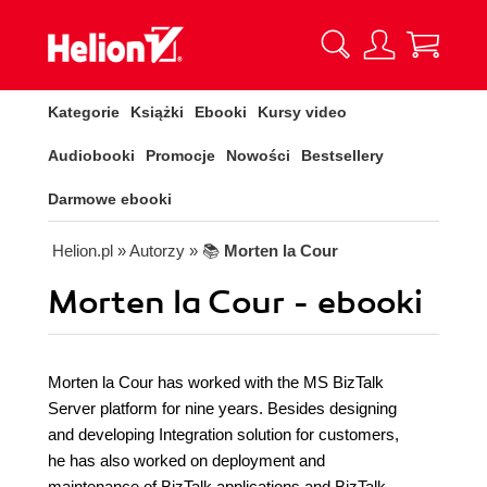
Kategorie
Książki
Ebooki
Kursy video
Audiobooki
Promocje
Nowości
Bestsellery
Darmowe ebooki
Helion.pl
» Autorzy
» 📚
Morten la Cour
Morten la Cour - ebooki
Morten la Cour has worked with the MS BizTalk
Server platform for nine years. Besides designing
and developing Integration solution for customers,
he has also worked on deployment and
maintenance of BizTalk applications and BizTalk