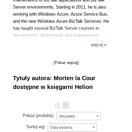
Server environments. Starting in 2011, he is also
working with Windows Azure, Azure Service Bus,
and the new Windows Azure BizTalk Services. He
has taught several BizTalk Server courses in
development, deployment, and management.
Besides working with MS BizTalk Server, Morten
więcej »
has 15 years of experience on the Microsoft
development platform, including the .NET
[Pokaż więcej]
Framework and SQL Server. Other experiences
include XML, XSLT, XPATH, and Oracle databases.
Tytuły autora: Morten la Cour
dostępne w księgarni Helion
Pokaż produkty:
Wszystkie
Sortuj wg:
Data wydania