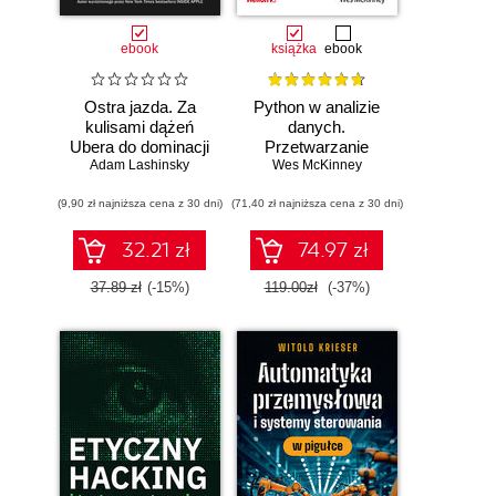
ebook
książka
ebook
Ostra jazda. Za
Python w analizie
kulisami dążeń
danych.
Ubera do dominacji
Przetwarzanie
Adam Lashinsky
na świecie
danych za pomocą
Wes McKinney
pakietów pandas i
(9,90 zł najniższa cena z 30 dni)
(71,40 zł najniższa cena z 30 dni)
NumPy oraz
środowiska
Jupyter. Wydanie
32.21 zł
74.97 zł
III
37.89 zł
(-15%)
119.00zł
(-37%)