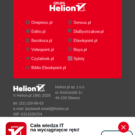
Onepress.pl
Sensus.pl
Editio.pl
DlaBystrzakow.pl
Bezdroza.pl
Ebookpoint.pl
Videopoint.pl
Beya.pl
Czytalisek.pl
Sploty
Biblio.Ebookpoint.pl
Helion.pl sp. z o.o.
ul. Kościuszki 1c
© Helion.pl 1991-2026
44-100 Gliwice
tel. (32) 230-98-63
e-mail:
[wyświetl email]@helion.pl
NIP: 6312636254
Regon: 241989027
Designed with ♥ by
Tonik.pl