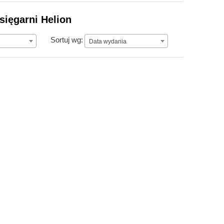
sięgarni Helion
Data wydania
Sortuj wg:
Data wydania