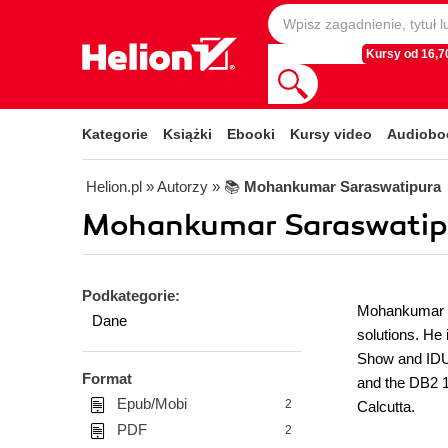
Kursy od 16,70
Kategorie
Książki
Ebooki
Kursy video
Audiobo
Helion.pl
» Autorzy
» 📚
Mohankumar Saraswatipura
Mohankumar Saraswatipu
Podkategorie:
Mohankumar S
Dane
solutions. He
Show and IDUG
Format
and the DB2 1
Epub/Mobi
2
Calcutta.
PDF
2