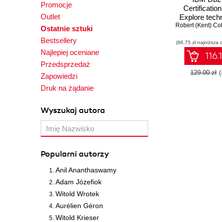
Promocje
Certificatio
Outlet
Explore tech
Robert (Kent) Col
master da
Ostatnie sztuki
programmi
Bestsellery
(96,75 zł najniższa 
administration
Najlepiej oceniane
IBM D
116.
Przedsprzedaż
129.00 zł
Zapowiedzi
Druk na żądanie
Wyszukaj autora
Popularni autorzy
Anil Ananthaswamy
Adam Józefiok
Witold Wrotek
Aurélien Géron
Witold Krieser