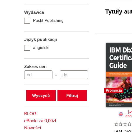
Tytuły a
Wydawca
Packt Publishing
Język publikacji
angielski
Zakres cen
–
Promocja
Wyczyść
BLOG
ebo
eBooki za 0,00zł
Nowości
IBM Db2 