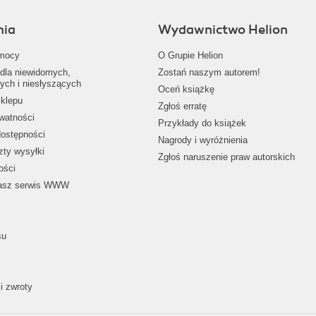
nia
Wydawnictwo Helion
mocy
O Grupie Helion
dla niewidomych,
Zostań naszym autorem!
ych i niesłyszących
Oceń książkę
klepu
Zgłoś erratę
ywatności
Przykłady do książek
dostępności
Nagrody i wyróżnienia
zty wysyłki
Zgłoś naruszenie praw autorskich
ości
nasz serwis WWW
su
i zwroty