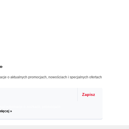
»
macje o aktualnych promocjach, nowościach i specjalnych ofertach
Zapisz
il informacje o zniżkach, promocjach
więcej »