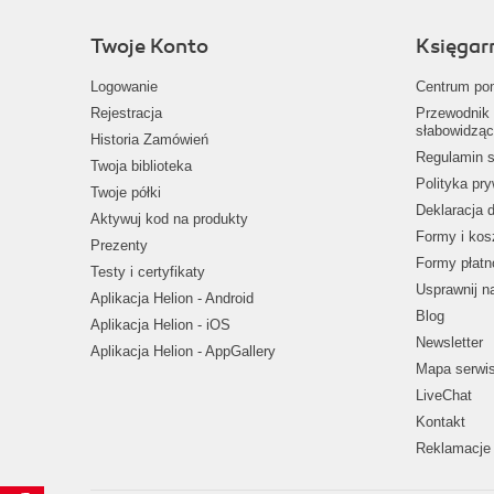
Twoje Konto
Księgar
Logowanie
Centrum po
Rejestracja
Przewodnik 
słabowidząc
Historia Zamówień
Regulamin s
Twoja biblioteka
Polityka pr
Twoje półki
Deklaracja 
Aktywuj kod na produkty
Formy i kos
Prezenty
Formy płatn
Testy i certyfikaty
Usprawnij 
Aplikacja Helion - Android
Blog
Aplikacja Helion - iOS
Newsletter
Aplikacja Helion - AppGallery
Mapa serwi
LiveChat
Kontakt
Reklamacje 