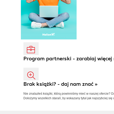
Program partnerski - zarabiaj więcej 
Brak książki? - daj nam znać »
Nie znalazłeś książki, którą powinniśmy mieć w naszej ofercie? 
Dołożymy wszelkich starań, by wskazany tytuł jak najszybciej się 