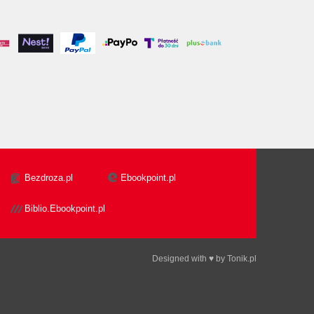
Bezdroza.pl
Ebookpoint.pl
Biblio.Ebookpoint.pl
Designed with ♥ by
Tonik.pl