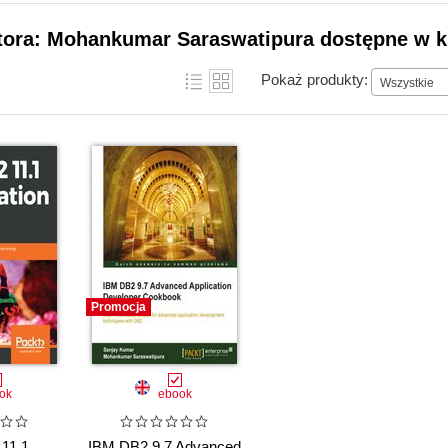
utora: Mohankumar Saraswatipura dostępne w k
Pokaż produkty:
Wszystkie
Promocja
ok
ebook
11.1
IBM DB2 9.7 Advanced