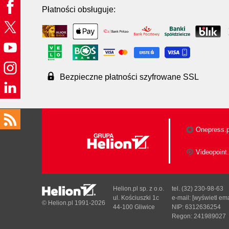
Płatności obsługuje:
Bezpieczne płatności szyfrowane SSL
Onepress.p
Videopoint.
Helion.pl sp. z o.o.
tel. (32) 230-98-63
ul. Kościuszki 1c
e-mail:
[wyświetl ema
© Helion.pl 1991-2026
44-100 Gliwice
NIP: 6312636254
Regon: 241989027