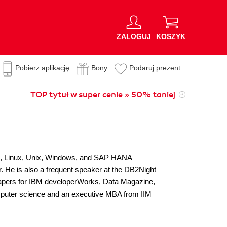
ZALOGUJ
KOSZYK
Pobierz aplikację
Bony
Podaruj prezent
TOP tytuł w super cenie » 50% taniej
b2, Linux, Unix, Windows, and SAP HANA
 He is also a frequent speaker at the DB2Night
apers for IBM developerWorks, Data Magazine,
omputer science and an executive MBA from IIM