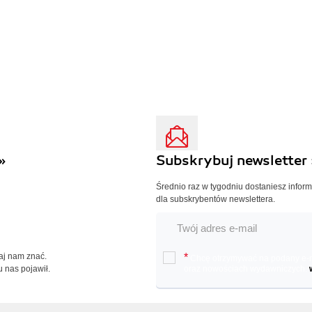
»
Subskrybuj newsletter 
Średnio raz w tygodniu dostaniesz infor
dla subskrybentów newslettera.
Daj nam znać.
*
Chcę otrzymywać na podany e-ma
u nas pojawił.
oraz nowościach wydawniczych.