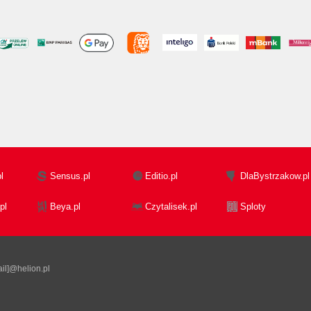
l
Sensus.pl
Editio.pl
DlaBystrzakow.pl
pl
Beya.pl
Czytalisek.pl
Sploty
il]@helion.pl