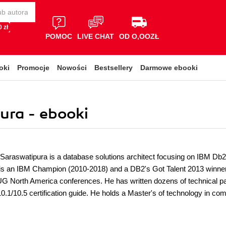
 zł
POMOC
LIVE CHAT
OD O,OOZŁ
oki
Promocje
Nowości
Bestsellery
Darmowe ebooki
ra - ebooki
araswatipura is a database solutions architect focusing on IBM D
 is an IBM Champion (2010-2018) and a DB2's Got Talent 2013 winner.
 North America conferences. He has written dozens of technical p
0.1/10.5 certification guide. He holds a Master's of technology in c