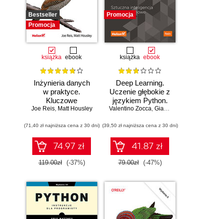
Bestseller
Promocja
Promocja
książka
ebook
książka
ebook
Inżynieria danych
Deep Learning.
w praktyce.
Uczenie głębokie z
Kluczowe
językiem Python.
Joe Reis
koncepcje i
,
Matt Housley
Valentino Zocca
Sztuczna
,
Gianmario Spacagna
,
D
najlepsze
inteligencja i sieci
(71,40 zł najniższa cena z 30 dni)
technologie
(39,50 zł najniższa cena z 30 dni)
neuronowe
74.97 zł
41.87 zł
119.00zł
(-37%)
79.00zł
(-47%)