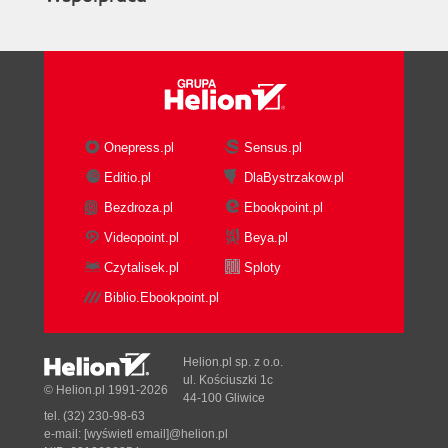
Onepress.pl
Sensus.pl
Editio.pl
DlaBystrzakow.pl
Bezdroza.pl
Ebookpoint.pl
Videopoint.pl
Beya.pl
Czytalisek.pl
Sploty
Biblio.Ebookpoint.pl
Helion.pl sp. z o.o.
ul. Kościuszki 1c
© Helion.pl 1991-2026
44-100 Gliwice
tel. (32) 230-98-63
e-mail:
[wyświetl email]@helion.pl