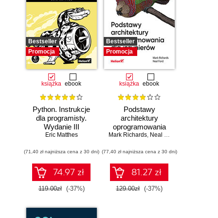
Bestseller
Bestseller
Promocja
Promocja
książka
ebook
książka
ebook
Python. Instrukcje
Podstawy
dla programisty.
architektury
Wydanie III
oprogramowania
Eric Matthes
Mark Richards
dla inżynierów.
,
Neal Ford
Wydanie II
(71,40 zł najniższa cena z 30 dni)
(77,40 zł najniższa cena z 30 dni)
74.97 zł
81.27 zł
119.00zł
(-37%)
129.00zł
(-37%)