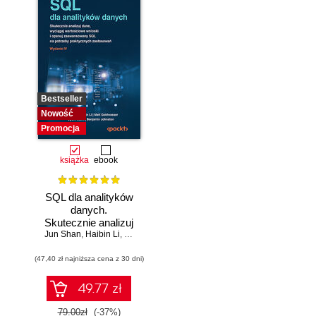
Bestseller
Nowość
Promocja
książka
ebook
SQL dla analityków
danych.
Skutecznie analizuj
Jun Shan
dane, wyciągaj
,
Haibin Li
,
Matt Goldwasser
,
Upom Malik
,
Benjamin Johnston
wartościowe
(47,40 zł najniższa cena z 30 dni)
wnioski i opanuj
zaawansowany
SQL na potrzeby
49.77 zł
praktycznych
zastosowań.
79.00zł
(-37%)