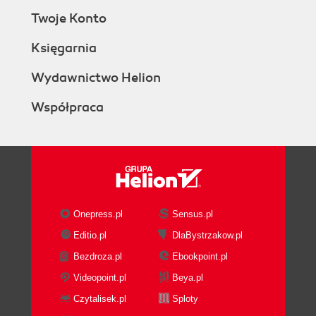
Twoje Konto
Księgarnia
Wydawnictwo Helion
Współpraca
Onepress.pl
Sensus.pl
Editio.pl
DlaBystrzakow.pl
Bezdroza.pl
Ebookpoint.pl
Videopoint.pl
Beya.pl
Czytalisek.pl
Sploty