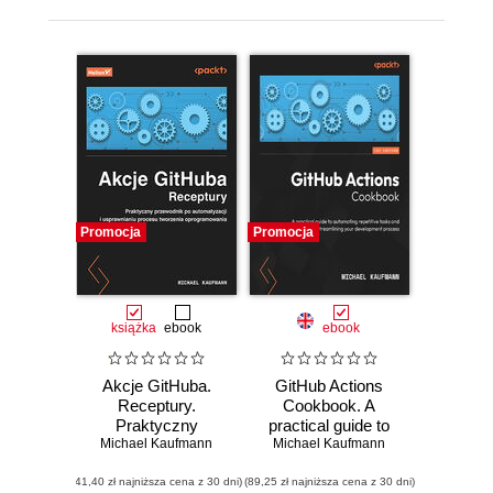
Promocja
Promocja
książka
ebook
ebook
Akcje GitHuba.
GitHub Actions
Receptury.
Cookbook. A
Praktyczny
practical guide to
Michael Kaufmann
przewodnik po
Michael Kaufmann
automating
automatyzacji i
repetitive tasks
(41,40 zł najniższa cena z 30 dni)
usprawnianiu
(89,25 zł najniższa cena z 30 dni)
and streamlining