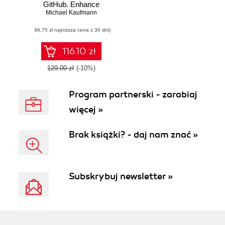
GitHub. Enhance
software delivery
Michael Kaufmann
performance with
(96,75 zł najniższa cena z 30 dni)
GitHub Issues,
Projects, Actions,
and Advanced
116.10 zł
Security
129.00 zł
(-10%)
Program partnerski - zarabiaj
więcej »
Brak książki? - daj nam znać »
Subskrybuj newsletter »