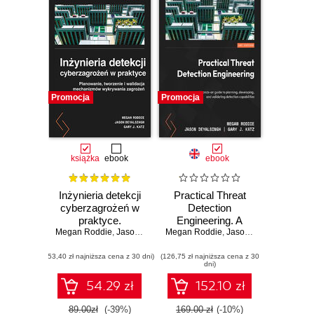
Promocja
Promocja
książka
ebook
ebook
Inżynieria detekcji
Practical Threat
cyberzagrożeń w
Detection
praktyce.
Engineering. A
Megan Roddie
Planowanie,
,
Jason Deyalsingh
Megan Roddie
hands-on guide to
,
Gary J. Katz
,
Jason Deyalsingh
,
Gar
tworzenie i
planning,
(53,40 zł najniższa cena z 30 dni)
walidacja
(126,75 zł najniższa cena z 30
developing, and
dni)
mechanizmów
validating detection
wykrywania
capabilities
54.29 zł
152.10 zł
zagrożeń
89.00zł
(-39%)
169.00 zł
(-10%)