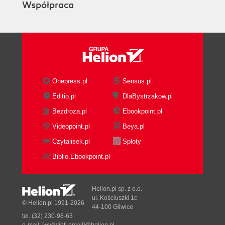
Współpraca
Onepress.pl
Sensus.pl
Editio.pl
DlaBystrzakow.pl
Bezdroza.pl
Ebookpoint.pl
Videopoint.pl
Beya.pl
Czytalisek.pl
Sploty
Biblio.Ebookpoint.pl
Helion.pl sp. z o.o.
ul. Kościuszki 1c
© Helion.pl 1991-2026
44-100 Gliwice
tel. (32) 230-98-63
e-mail:
[wyświetl email]@helion.pl