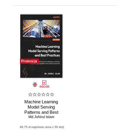
Promocja
ebook
Machine Learning
Model Serving
Patterns and Best
Md Johirul Islam
Practices. A
definitive guide to
(96,75 zł najniższa cena z 30 dni)
deploying,