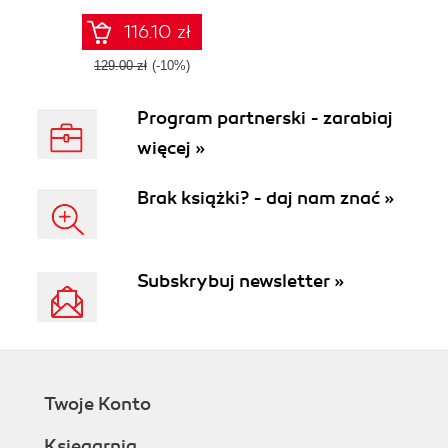
monitoring, and
providing
116.10 zł
accessibility to ML
models in
129.00 zł
(-10%)
production
Program partnerski - zarabiaj
więcej »
Brak książki? - daj nam znać »
Subskrybuj newsletter »
Twoje Konto
Księgarnia