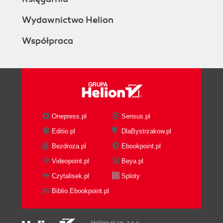
Wydawnictwo Helion
Współpraca
Onepress.pl
Sensus.pl
Editio.pl
DlaBystrzakow.pl
Bezdroza.pl
Ebookpoint.pl
Videopoint.pl
Beya.pl
Czytalisek.pl
Sploty
Biblio.Ebookpoint.pl
Helion.pl sp. z o.o.