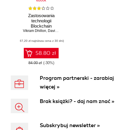
ebook
Zastosowania
technologii
Blockchain
Vikram Dhillon
,
David Metcalf
,
Max Hooper
(67,20 zł najniższa cena z 30 dni)
58.80 zł
84.00 zł
(-30%)
Program partnerski - zarabiaj
więcej »
Brak książki? - daj nam znać »
Subskrybuj newsletter »