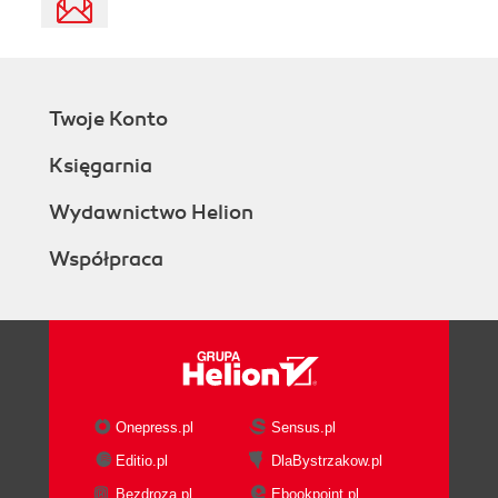
Twoje Konto
Księgarnia
Wydawnictwo Helion
Współpraca
Onepress.pl
Sensus.pl
Editio.pl
DlaBystrzakow.pl
Bezdroza.pl
Ebookpoint.pl