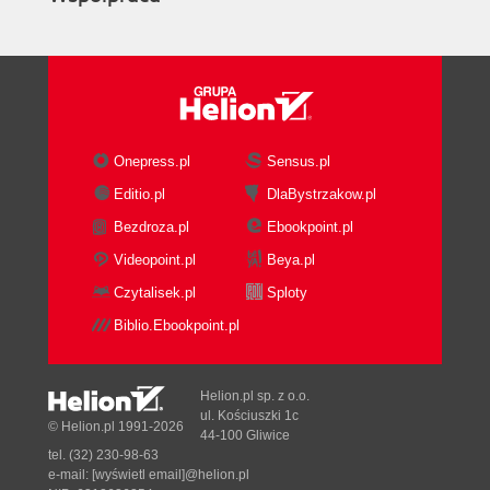
Onepress.pl
Sensus.pl
Editio.pl
DlaBystrzakow.pl
Bezdroza.pl
Ebookpoint.pl
Videopoint.pl
Beya.pl
Czytalisek.pl
Sploty
Biblio.Ebookpoint.pl
Helion.pl sp. z o.o.
ul. Kościuszki 1c
© Helion.pl 1991-2026
44-100 Gliwice
tel. (32) 230-98-63
e-mail:
[wyświetl email]@helion.pl