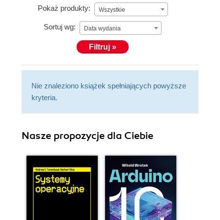
Pokaż produkty:
Wszystkie
Sortuj wg:
Data wydania
Filtruj »
Nie znaleziono książek spełniających powyższe
kryteria.
Nasze propozycje dla Ciebie