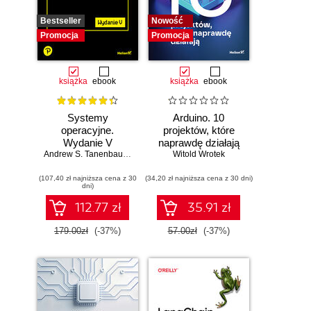
Bestseller
Nowość
Promocja
Promocja
książka
ebook
książka
ebook
Systemy
Arduino. 10
operacyjne.
projektów, które
Wydanie V
naprawdę działają
Andrew S. Tanenbaum
,
Herbert Bos
Witold Wrotek
(107,40 zł najniższa cena z 30
(34,20 zł najniższa cena z 30 dni)
dni)
112.77 zł
35.91 zł
179.00zł
(-37%)
57.00zł
(-37%)