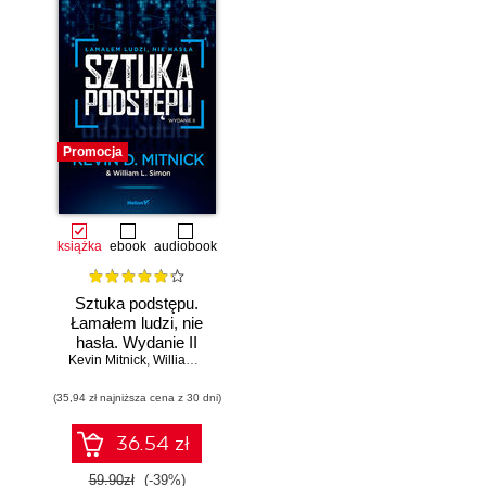
Promocja
książka
ebook
audiobook
Sztuka podstępu.
Łamałem ludzi, nie
hasła. Wydanie II
Kevin Mitnick
,
William L. Simon
(35,94 zł najniższa cena z 30 dni)
36.54 zł
59.90zł
(-39%)