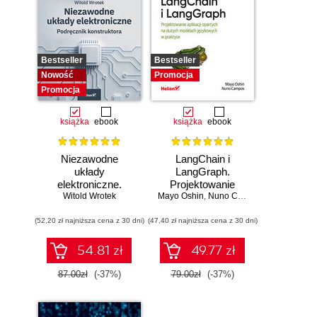
Bestseller
Bestseller
Nowość
Promocja
Promocja
książka
ebook
książka
ebook
Niezawodne
LangChain i
układy
LangGraph.
elektroniczne.
Projektowanie
Witold Wrotek
Podręcznik
Mayo Oshin
aplikacji opartych
,
Nuno Campos
konstruktora
na dużych
(52,20 zł najniższa cena z 30 dni)
(47,40 zł najniższa cena z 30 dni)
modelach
językowych w
praktyce
54.81 zł
49.77 zł
87.00zł
(-37%)
79.00zł
(-37%)